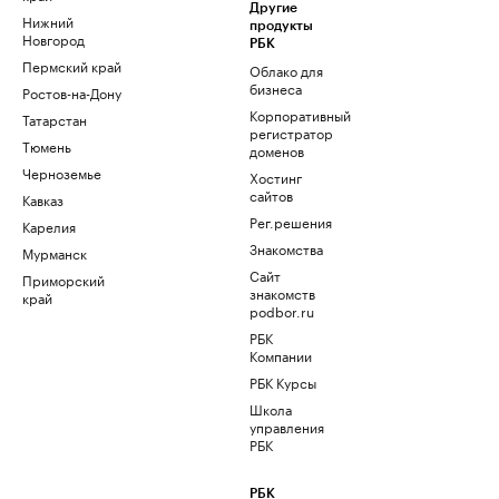
Другие
Нижний
продукты
Новгород
РБК
Пермский край
Облако для
бизнеса
Ростов-на-Дону
Корпоративный
Татарстан
регистратор
Тюмень
доменов
Черноземье
Хостинг
сайтов
Кавказ
Рег.решения
Карелия
Знакомства
Мурманск
Сайт
Приморский
знакомств
край
podbor.ru
РБК
Компании
РБК Курсы
Школа
управления
РБК
РБК