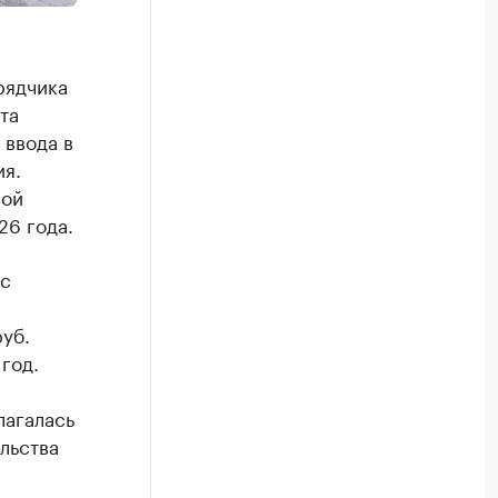
рядчика
та
 ввода в
ия.
ной
26 года.
 с
уб.
год.
лагалась
льства