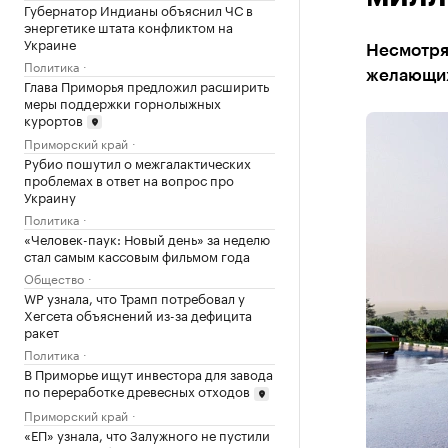
Губернатор Индианы объяснил ЧС в
энергетике штата конфликтом на
Украине
Несмотря 
Политика
желающих
Глава Приморья предложил расширить
меры поддержки горнолыжных
курортов
Приморский край
Рубио пошутил о межгалактических
проблемах в ответ на вопрос про
Украину
Политика
«Человек-паук: Новый день» за неделю
стал самым кассовым фильмом года
Общество
WP узнала, что Трамп потребовал у
Хегсета объяснений из-за дефицита
ракет
Политика
В Приморье ищут инвестора для завода
по переработке древесных отходов
Приморский край
«ЕП» узнала, что Залужного не пустили