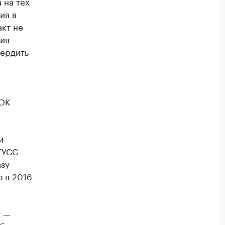
 на тех
ия в
акт не
сия
вердить
ФОК
и
ГУСС
зу
 в 2016
т —