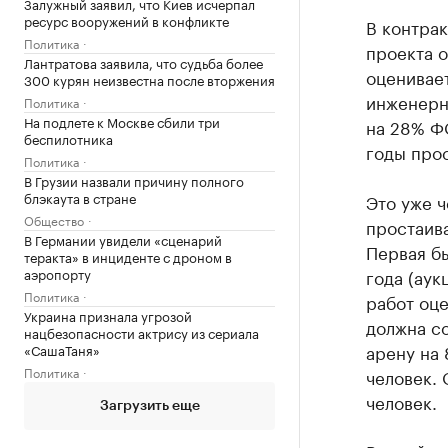
Залужный заявил, что Киев исчерпал
ресурс вооружений в конфликте
В контрак
Политика
проекта о
Лантратова заявила, что судьба более
оценивает
300 курян неизвестна после вторжения
инженерн
Политика
На подлете к Москве сбили три
на 28% Ф
беспилотника
годы про
Политика
В Грузии назвали причину полного
блэкаута в стране
Это уже ч
Общество
простаив
В Германии увидели «сценарий
Первая б
теракта» в инциденте с дроном в
года (аук
аэропорту
Политика
работ оце
Украина признала угрозой
должна со
нацбезопасности актрису из сериала
арену на 
«СашаТаня»
Политика
человек. 
человек.
Загрузить еще