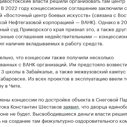
дивостокские власти решили организовать там центр
 В 2022 году концессионное соглашение заключили с
 «Восточный центр боевых искусств» (связана с Вос
кой Нефтегазовой корпорацией — ВАНК). Однако в 20
ый суд Приморского края признал это, а также друг
онные соглашения недействительными — концессион
л наличие вкладываемых в работу средств.
льно, что концессии также получили несколько
ванных с ВАНК организаций. Им предстояло возвести
 3 школы в Забайкалье, а также межвузовский кампус 
абаровске. Из всех проектов в эксплуатацию ввели т
у в Чите.
ены концессии по достройке объекта в Снеговой Пад
тока Константин Шестаков
заявил
, что дворца единоб
оне не будет. Высвободившиеся деньги власти реши
 на создание там физкультурно-оздоровительного ко