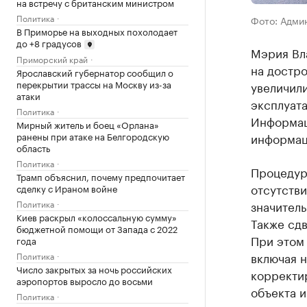
на встречу с британским министром
Политика
Фото: Адми
В Приморье на выходных похолодает
до +8 градусов
Мэрия Вла
Приморский край
на достро
Ярославский губернатор сообщил о
перекрытии трассы на Москву из-за
увеличили
атаки
эксплуата
Политика
Информац
Мирный житель и боец «Орлана»
информац
ранены при атаке на Белгородскую
область
Политика
Процедуру
Трамп объяснил, почему предпочитает
отсутстви
сделку с Ираном войне
значитель
Политика
Киев раскрыл «колоссальную сумму»
Также сдв
бюджетной помощи от Запада с 2022
При этом 
года
включая 
Политика
Число закрытых за ночь российских
корректи
аэропортов выросло до восьми
объекта и
Политика