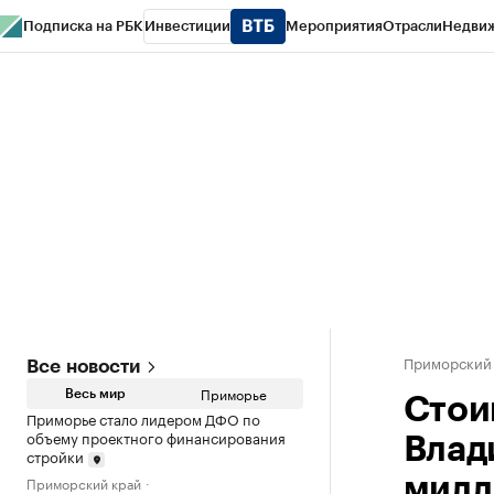
Подписка на РБК
Инвестиции
Мероприятия
Отрасли
Недви
РБК Курсы
РБК Life
Тренды
Визионеры
Национальные проекты
Горо
Газета
Спецпроекты СПб
Конференции СПб
Спецпроекты
Проверк
Приморский
Все новости
Приморье
Весь мир
Стои
Приморье стало лидером ДФО по
объему проектного финансирования
Влад
стройки
Приморский край
милл