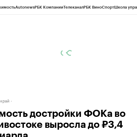
жимость
Autonews
РБК Компании
Телеканал
РБК Вино
Спорт
Школа упра
д
Стиль
Крипто
РБК Бизнес-среда
Дискуссионный клуб
Исследования
К
а контрагентов
Политика
Экономика
Бизнес
Технологии и медиа
Фина
 край
мость достройки ФОКа во
ивостоке выросла до ₽3,4
иарда