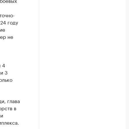
 боевых
точно-
24 году
ие
ер не
 4
и 3
олько
и, глава
орств в
ли
мплекса.