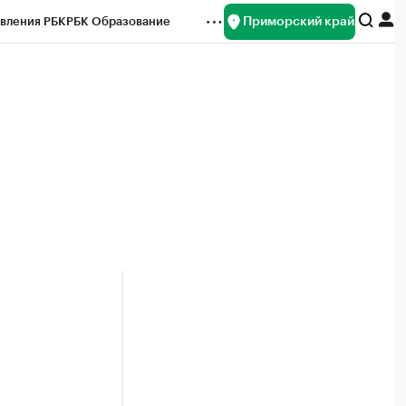
Приморский край
вления РБК
РБК Образование
редитные рейтинги
Франшизы
нсы
Рынок наличной валюты