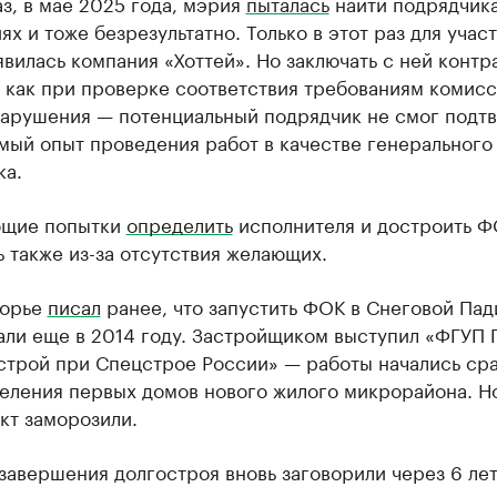
з, в мае 2025 года, мэрия
пыталась
найти подрядчика
ях и тоже безрезультатно. Только в этот раз для участ
явилась компания «Хоттей». Но заключать с ней контр
к как при проверке соответствия требованиям комис
нарушения — потенциальный подрядчик не смог подт
мый опыт проведения работ в качестве генерального
ка.
ющие попытки
определить
исполнителя и достроить 
 также из-за отсутствия желающих.
морье
писал
ранее, что запустить ФОК в Снеговой Пад
али еще в 2014 году. Застройщиком выступил «ФГУП 
строй при Спецстрое России» — работы начались сра
еления первых домов нового жилого микрорайона. Но
кт заморозили.
завершения долгостроя вновь заговорили через 6 ле