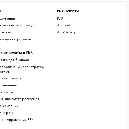
К
РБК Новости
компании
iOS
нтактная информация
Android
дакция
AppGallery
змещение рекламы
угие продукты РБК
лако для бизнеса
рпоративный регистратор
менов
стинг сайтов
г.решения
акомства
йт знакомств podbor.ru
К Компании
К Курсы
ола управления РБК