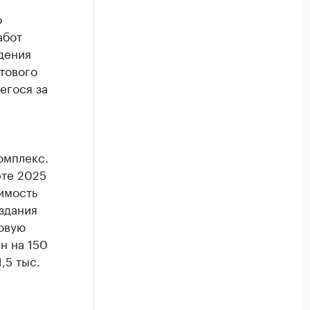
о
абот
дения
тового
егося за
омплекс.
рте 2025
оимость
 здания
овую
н на 150
,5 тыс.