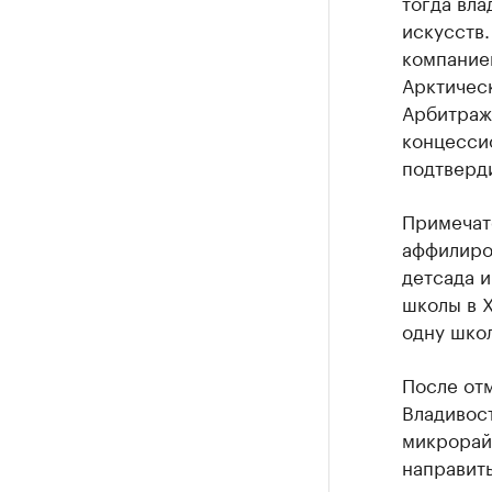
тогда вла
искусств.
компанией
Арктичес
Арбитражн
концесси
подтверди
Примечате
аффилиро
детсада и
школы в Х
одну школ
После отм
Владивос
микрорай
направить