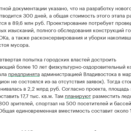
тной документации указано, что на разработку новог
тводится 300 дней, а общая стоимость этого этапа р
ся в 89,6 млн руб. Проектирование потребует прове
ых изысканий, полного обследования конструкций го
ОКа, а также расконсервирования и уборки накопивш
стоя мусора.
етвертая попытка городских властей достроить
ающий более 10 лет физкультурно-оздоровительный к
ыла
предпринята
администрацией Владивостока в ма
цион не состоялся из-за отсутствия заявок). Тогда ст
нивалась в 2,2 млрд руб. Согласно проекта, площадь
ставить 17,7 тыс. кв.м. Там
планируют
разместить лед
800 зрителей, спортзал на 500 посетителей и бассей
Общая единовременная вместимость составит около 1