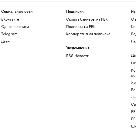
Социальные сети
Подписки
РБ
ВКонтакте
Скрыть баннеры на РБК
О 
Одноклассники
Подписка на РБК
Ко
Telegram
Корпоративная подписка
Ре
Дзен
Ра
Уведомления
RSS Новости
Др
Об
Ко
до
Хо
Ре
Зн
Са
РБ
РБ
Шк