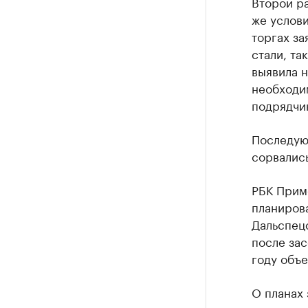
Второй ра
же услови
торгах за
стали, та
выявила 
необходи
подрядчи
Последу
сорвались
РБК При
планиров
Дальспец
после зас
году объе
О планах 