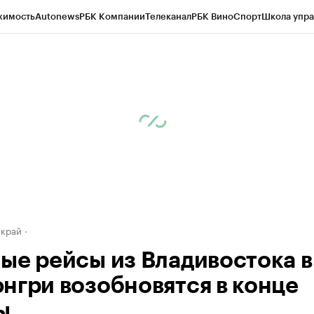
жимость
Autonews
РБК Компании
Телеканал
РБК Вино
Спорт
Школа упра
д
Стиль
Крипто
РБК Бизнес-среда
Дискуссионный клуб
Исследования
К
а контрагентов
Политика
Экономика
Бизнес
Технологии и медиа
Фина
 край
ые рейсы из Владивостока в
нгри возобновятся в конце
ы