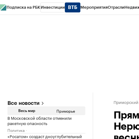
Подписка на РБК
Инвестиции
Мероприятия
Отрасли
Недви
РБК Курсы
РБК Life
Тренды
Визионеры
Национальные проекты
Горо
Газета
Спецпроекты СПб
Конференции СПб
Спецпроекты
Проверк
Приморский
Все новости
Приморье
Весь мир
Прям
В Московской области отменили
ракетную опасность
Нерю
Политика
«Росатом» создаст дноуглубительный
весн