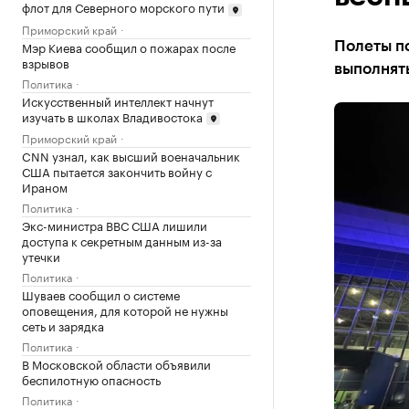
флот для Северного морского пути
Приморский край
Мэр Киева сообщил о пожарах после
Полеты п
взрывов
выполнят
Политика
Искусственный интеллект начнут
изучать в школах Владивостока
Приморский край
CNN узнал, как высший военачальник
США пытается закончить войну с
Ираном
Политика
Экс-министра ВВС США лишили
доступа к секретным данным из-за
утечки
Политика
Шуваев сообщил о системе
оповещения, для которой не нужны
сеть и зарядка
Политика
В Московской области объявили
беспилотную опасность
Политика