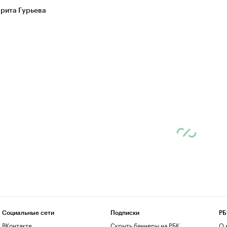
рита Гурьева
Социальные сети
Подписки
РБ
ВКонтакте
Скрыть баннеры на РБК
О 