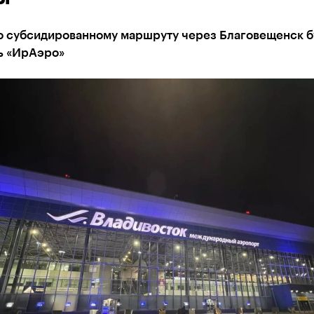
о субсидированному маршруту через Благовещенск б
ь «ИрАэро»