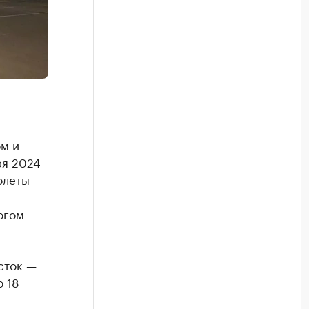
м и
ря 2024
олеты
югом
сток —
о 18
.