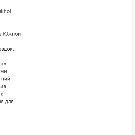
khoi
ов Южной
ездок.
от»
ыми
тний
ние
 к
я для