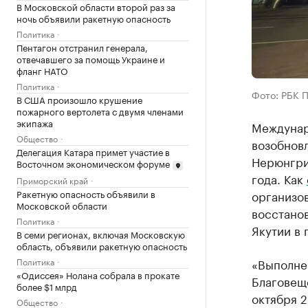
В Московской области второй раз за
ночь объявили ракетную опасность
Политика
Пентагон отстранил генерала,
отвечавшего за помощь Украине и
фланг НАТО
Политика
Фото: РБК 
В США произошло крушение
пожарного вертолета с двумя членами
экипажа
Междунар
Общество
возобнов
Делегация Катара примет участие в
Нерюнгри
Восточном экономическом форуме
года. Как
Приморский край
Ракетную опасность объявили в
организо
Московской области
восстано
Политика
Якутии в 
В семи регионах, включая Московскую
область, объявили ракетную опасность
Политика
«Выполне
«Одиссея» Нолана собрала в прокате
Благовеще
более $1 млрд
октября 2
Общество