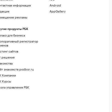
нтактная информация
Android
дакция
AppGallery
змещение рекламы
угие продукты РБК
лако для бизнеса
рпоративный регистратор
менов
стинг сайтов
г.решения
акомства
йт знакомств podbor.ru
К Компании
К Курсы
ола управления РБК