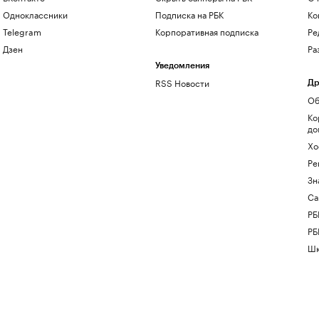
Одноклассники
Подписка на РБК
Ко
Telegram
Корпоративная подписка
Ре
Дзен
Ра
Уведомления
RSS Новости
Др
Об
Ко
до
Хо
Ре
Зн
Са
РБ
РБ
Шк