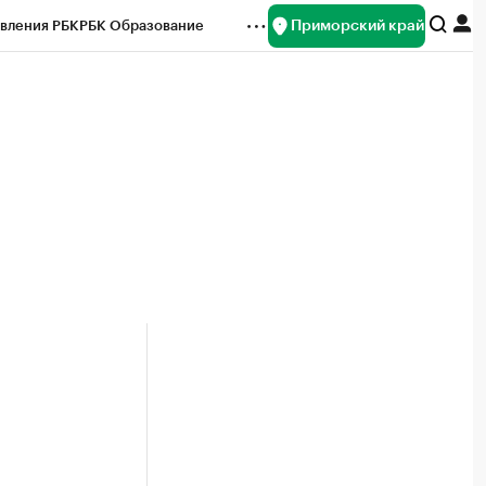
Приморский край
вления РБК
РБК Образование
редитные рейтинги
Франшизы
нсы
Рынок наличной валюты