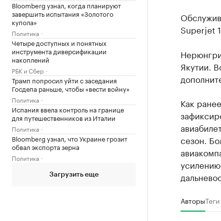
Bloomberg узнал, когда планируют
завершить испытания «Золотого
Обслужива
купола»
Superjet 
Политика
Четыре доступных и понятных
инструмента диверсификации
Нерюнгри
накоплений
Якутии. 
РБК и Сбер
дополните
Трамп попросил уйти с заседания
Госдепа раньше, чтобы «вести войну»
Политика
Как ране
Испания ввела контроль на границе
зафиксир
для путешественников из Италии
авиабилет
Политика
Bloomberg узнал, что Украине грозит
сезон. Бо
обвал экспорта зерна
авиакомпа
Политика
усилению
дальнево
Загрузить еще
Авторы
Теги