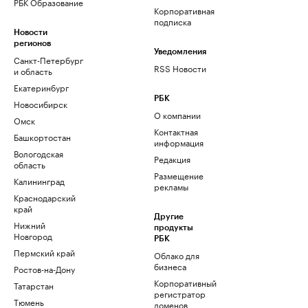
РБК Образование
Корпоративная
подписка
Новости
регионов
Уведомления
Санкт-Петербург
RSS Новости
и область
Екатеринбург
РБК
Новосибирск
О компании
Омск
Контактная
Башкортостан
информация
Вологодская
Редакция
область
Размещение
Калининград
рекламы
Краснодарский
край
Другие
Нижний
продукты
Новгород
РБК
Пермский край
Облако для
бизнеса
Ростов-на-Дону
Корпоративный
Татарстан
регистратор
Тюмень
доменов