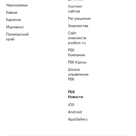
Черноземье
Хостинг
сайтов
Кавказ
Рег.решения
Карелия
Знакомства
Мурманск
Сайт
Приморский
знакомств
край
podbor.ru
РБК
Компании
РБК Курсы
Школа
управления
РБК
РБК
Новости
iOS
Android
AppGallery