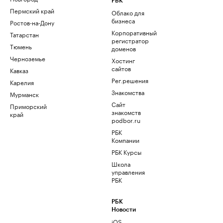
РБК
Пермский край
Облако для
бизнеса
Ростов-на-Дону
Корпоративный
Татарстан
регистратор
Тюмень
доменов
Черноземье
Хостинг
сайтов
Кавказ
Рег.решения
Карелия
Знакомства
Мурманск
Сайт
Приморский
знакомств
край
podbor.ru
РБК
Компании
РБК Курсы
Школа
управления
РБК
РБК
Новости
iOS