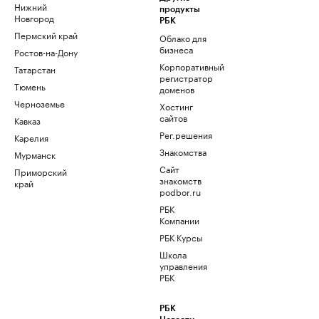
Нижний
продукты
Новгород
РБК
Пермский край
Облако для
бизнеса
Ростов-на-Дону
Корпоративный
Татарстан
регистратор
Тюмень
доменов
Черноземье
Хостинг
сайтов
Кавказ
Рег.решения
Карелия
Знакомства
Мурманск
Сайт
Приморский
знакомств
край
podbor.ru
РБК
Компании
РБК Курсы
Школа
управления
РБК
РБК