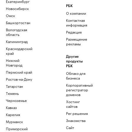
Екатеринбург
РБК
Новосибирск
О компании
Омск
Контактная
Башкортостан
информация
Вологодская
Редакция
область
Размещение
Калининград
рекламы
Краснодарский
край
Другие
Нижний
продукты
Новгород
РБК
Пермский край
Облако для
бизнеса
Ростов-на-Дону
Корпоративный
Татарстан
регистратор
Тюмень
доменов
Черноземье
Хостинг
сайтов
Кавказ
Рег.решения
Карелия
Знакомства
Мурманск
Сайт
Приморский
знакомств