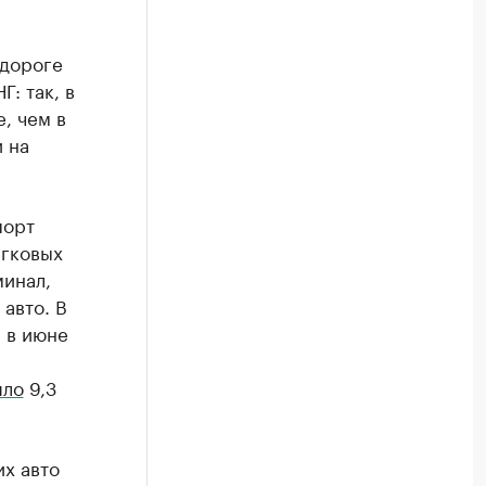
 дороге
: так, в
, чем в
 на
порт
егковых
минал,
авто. В
 в июне
шло
9,3
.
их авто