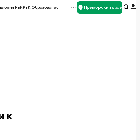
Приморский край
вления РБК
РБК Образование
редитные рейтинги
Франшизы
нсы
Рынок наличной валюты
и к
миллиону