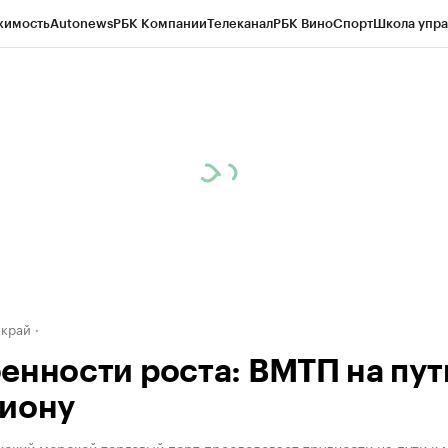
жимость
Autonews
РБК Компании
Телеканал
РБК Вино
Спорт
Школа упра
д
Стиль
Крипто
РБК Бизнес-среда
Дискуссионный клуб
Исследования
К
а контрагентов
Политика
Экономика
Бизнес
Технологии и медиа
Фина
 край
енности роста: ВМТП на пут
иону
ский морской торговый порт преодолевает трудности на пути к 