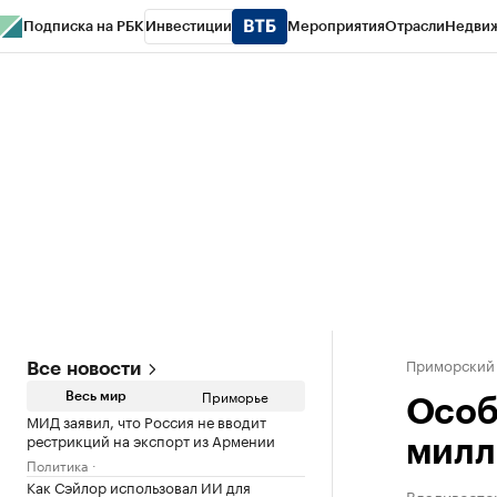
Подписка на РБК
Инвестиции
Мероприятия
Отрасли
Недви
РБК Курсы
РБК Life
Тренды
Визионеры
Национальные проекты
Горо
Газета
Спецпроекты СПб
Конференции СПб
Спецпроекты
Проверк
Приморский
Все новости
Приморье
Весь мир
Особ
МИД заявил, что Россия не вводит
рестрикций на экспорт из Армении
милл
Политика
Как Сэйлор использовал ИИ для
Владивосток