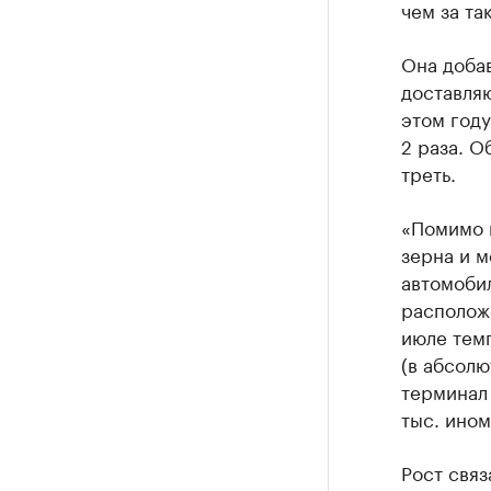
чем за та
Она добав
доставляю
этом году
2 раза. О
треть.
«Помимо 
зерна и м
автомобил
расположе
июле темп
(в абсол
терминал
тыс. ином
Рост связ