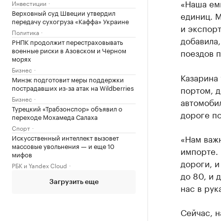
«Наша емк
Инвестиции
Верховный суд Швеции утвердил
единиц. 
передачу сухогруза «Каффа» Украине
и экспорт
Политика
добавила,
РНПК продолжит перестраховывать
военные риски в Азовском и Черном
поездов 
морях
Бизнес
Казарина 
Минэк подготовит меры поддержки
пострадавших из-за атак на Wildberries
портом, 
Бизнес
автомоби
Турецкий «Трабзонспор» объявил о
дороге по
переходе Мохамеда Салаха
Спорт
«Нам важн
Искусственный интеллект вызовет
массовые увольнения — и еще 10
импорте.
мифов
дороги, и
РБК и Yandex Cloud
до 80, и 
Загрузить еще
нас в рук
Сейчас, н