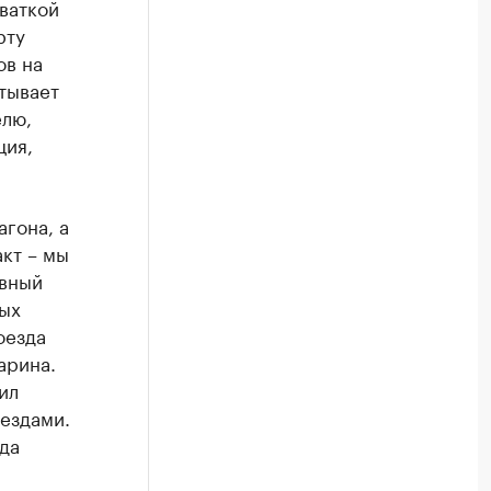
ваткой
рту
ов на
тывает
елю,
ция,
агона, а
кт – мы
овный
ных
оезда
арина.
ил
оездами.
да