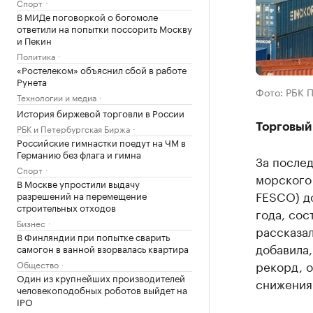
Спорт
В МИДе поговоркой о богомоле
ответили на попытки поссорить Москву
и Пекин
Политика
«Ростелеком» объяснил сбой в работе
Рунета
Фото: РБК 
Технологии и медиа
История биржевой торговли в России
Торговый
РБК и Петербургская Биржа
Российские гимнастки поедут на ЧМ в
Германию без флага и гимна
За после
Спорт
морского 
В Москве упростили выдачу
FESCO) д
разрешений на перемещение
строительных отходов
года, сос
Бизнес
рассказа
В Финляндии при попытке сварить
добавила
самогон в ванной взорвалась квартира
рекорд, о
Общество
Один из крупнейших производителей
снижения 
человекоподобных роботов выйдет на
IPO