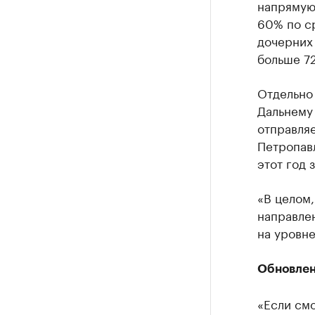
напрямую 
60% по ср
дочерних
больше 72
Отдельно 
Дальнему
отправля
Петропавл
этот год 
«В целом,
направлен
на уровне
Обновлен
«Если смо