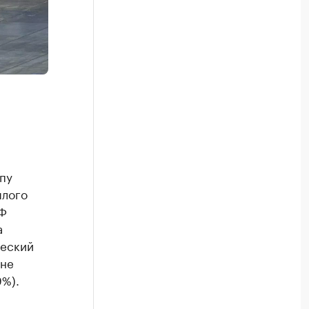
пу
шлого
ЭФ
а
ческий
оне
9%).