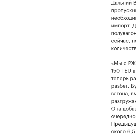
Дальний В
пропускн
необходи
импорт. Д
полувагон
сейчас, н
количеств
«Мы с РЖД
150 TEU в
теперь ра
разбег. Б
вагона, в
разгружаю
Она добав
очередной
Предыдущи
около 6,5