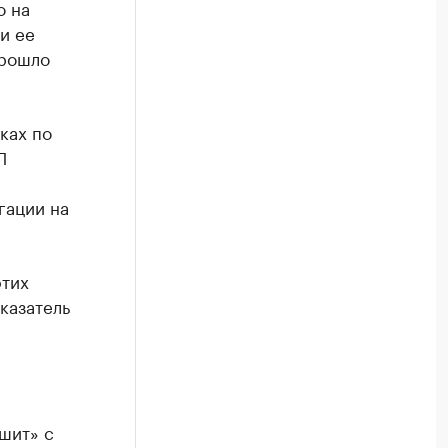
о на
и ее
прошло
ках по
П
гации на
этих
казатель
ашит» с