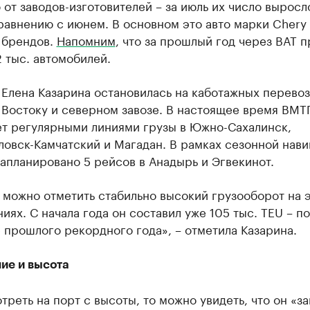
от заводов-изготовителей – за июль их число выросл
авнению с июнем. В основном это авто марки Chery 
 брендов.
Напомним
, что за прошлый год через ВАТ 
 тыс. автомобилей.
Елена Казарина остановилась на каботажных перевоз
 Востоку и северном завозе. В настоящее время ВМТ
ет регулярными линиями грузы в Южно-Сахалинск,
овск-Камчатский и Магадан. В рамках сезонной нави
запланировано 5 рейсов в Анадырь и Эгвекинот.
 можно отметить стабильно высокий грузооборот на 
иях. С начала года он составил уже 105 тыс. TEU – по
 прошлого рекордного года», – отметила Казарина.
ие и высота
треть на порт с высоты, то можно увидеть, что он «з