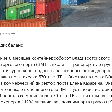
Приморье
 дисбаланс
дние 8 месяцев контейнерооборот Владивостокского
торгового порта (ВМТП, входит в Транспортную груп
остиг уровня рекордного аналогичного периода про
тавив практически 570 тыс. TEU. Об этом на полях В
ла коммерческий директор порта Елена Казарина. Он
, что в июле нынешнего года ВМТП установил истори
бработав за месяц более 79 тыс. TEU. При этом на ф
экспорта (-12%) увеличилась доля импорта грузов (+