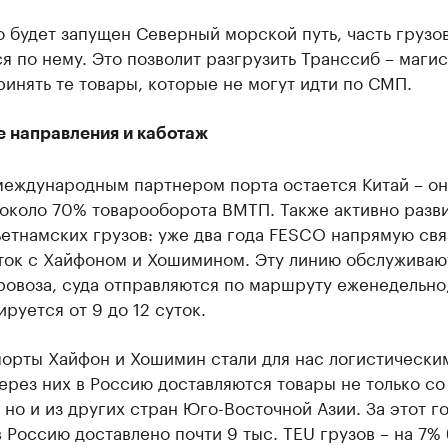
о будет запущен Северный морской путь, часть грузо
я по нему. Это позволит разгрузить Транссиб – маги
инять те товары, которые не могут идти по СМП.
е направления и каботаж
международным партнером порта остается Китай – он
 около 70% товарооборота ВМТП. Также активно разв
етнамских грузов: уже два года FESCO напрямую свя
ток с Хайфоном и Хошимином. Эту линию обслуживаю
овоза, суда отправляются по маршруту еженедельно,
ируется от 9 до 12 суток.
порты Хайфон и Хошимин стали для нас логистически
ерез них в Россию доставляются товары не только со
 но и из других стран Юго-Восточной Азии. За этот г
 Россию доставлено почти 9 тыс. TEU грузов – на 7%