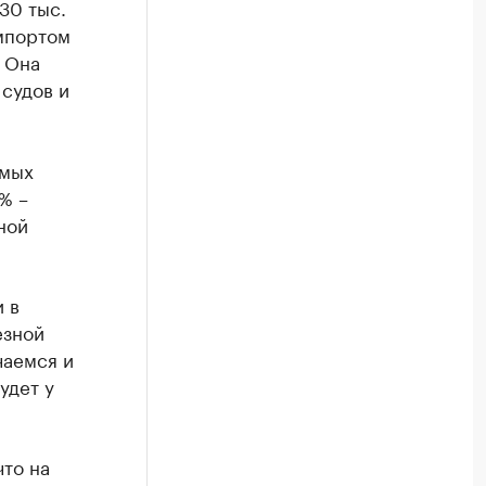
30 тыс.
мпортом
. Она
 судов и
емых
% –
ной
 в
езной
чаемся и
удет у
что на