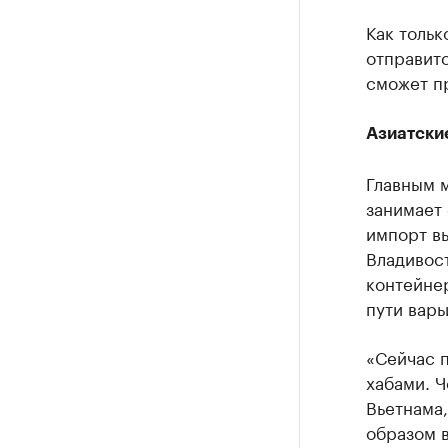
Как тольк
отправитс
сможет пр
Азиатски
Главным 
занимает
импорт вь
Владивос
контейнер
пути варь
«Сейчас 
хабами. Ч
Вьетнама,
образом в