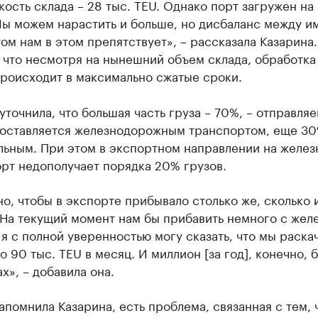
ость склада – 28 тыс. TEU. Однако порт загружен на 
Мы можем нарастить и больше, но дисбаланс между и
ом нам в этом препятствует», – рассказала Казарина
 что несмотря на нынешний объем склада, обработка
происходит в максимально сжатые сроки.
уточнила, что большая часть груза ­– 70%, – отправля
доставляется железнодорожным транспортом, еще 30
льным. При этом в экспортном направлении на желез
рт недополучает порядка 20% грузов.
о, чтобы в экспорте прибывало столько же, сколько и
 На текущий момент нам бы прибавить немного с жел
 я с полной уверенностью могу сказать, что мы раска
до 90 тыс. TEU в месяц. И миллион [за год], конечно, б
ах», – добавила она.
апомнила Казарина, есть проблема, связанная с тем, 