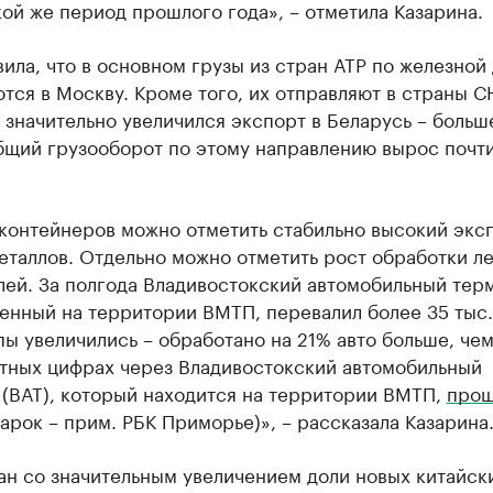
кой же период прошлого года», – отметила Казарина.
ила, что в основном грузы из стран АТР по железной
тся в Москву. Кроме того, их отправляют в страны СНГ
 значительно увеличился экспорт в Беларусь – больше
бщий грузооборот по этому направлению вырос почти
контейнеров можно отметить стабильно высокий экс
еталлов. Отдельно можно отметить рост обработки л
ей. За полгода Владивостокский автомобильный тер
нный на территории ВМТП, перевалил более 35 тыс. 
ы увеличились – обработано на 21% авто больше, чем
ютных цифрах через Владивостокский автомобильный
 (ВАТ), который находится на территории ВМТП,
про
арок – прим. РБК Приморье)», – рассказала Казарина
ан со значительным увеличением доли новых китайск