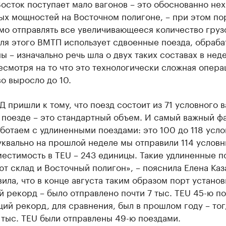
осток поступает мало вагонов – это обоснованно нех
ых мощностей на Восточном полигоне, – при этом по
мо отправлять все увеличивающееся количество груз
ля этого ВМТП использует сдвоенные поезда, обраба
ы – изначально речь шла о двух таких составах в нед
есмотря на то что это технологически сложная опера
о выросло до 10.
 пришли к тому, что поезд состоит из 71 условного в
 поезде – это стандартный объем. И самый важный фа
ботаем с удлиненными поездами: это 100 до 118 усл
уквально на прошлой неделе мы отправили 114 услов
местимость в TEU – 243 единицы. Такие удлиненные п
т склад и Восточный полигон», – пояснила Елена Каз
ила, что в конце августа таким образом порт установ
 рекорд – было отправлено почти 7 тыс. TEU 45-ю п
й рекорд, для сравнения, был в прошлом году – тог
 тыс. TEU были отправлены 49-ю поездами.