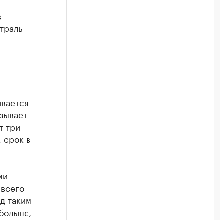
в
страль
ивается
зывает
т три
 срок в
ми
 всего
од таким
 больше,