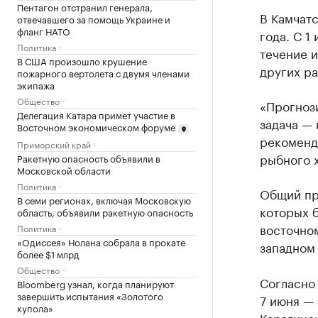
Пентагон отстранил генерала,
В Камчатс
отвечавшего за помощь Украине и
фланг НАТО
года. С 1
Политика
течение и
В США произошло крушение
других р
пожарного вертолета с двумя членами
экипажа
Общество
«Прогнози
Делегация Катара примет участие в
задача — 
Восточном экономическом форуме
рекоменд
Приморский край
рыбного х
Ракетную опасность объявили в
Московской области
Политика
Общий про
В семи регионах, включая Московскую
которых б
область, объявили ракетную опасность
восточном
Политика
«Одиссея» Нолана собрала в прокате
западном 
более $1 млрд
Общество
Согласно 
Bloomberg узнал, когда планируют
завершить испытания «Золотого
7 июня — 
купола»
Карагинск