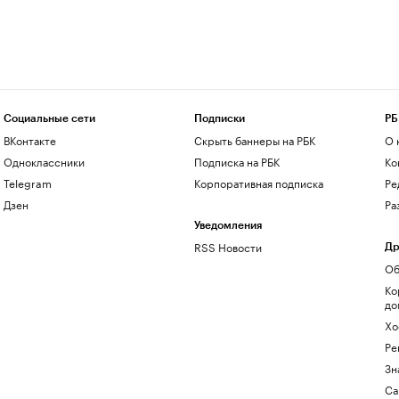
Социальные сети
Подписки
РБ
ВКонтакте
Скрыть баннеры на РБК
О 
Одноклассники
Подписка на РБК
Ко
Telegram
Корпоративная подписка
Ре
Дзен
Ра
Уведомления
RSS Новости
Др
Об
Ко
до
Хо
Ре
Зн
Са