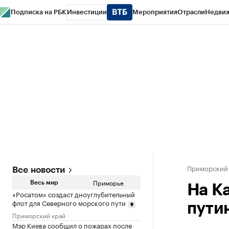
Подписка на РБК
Инвестиции
Мероприятия
Отрасли
Недви
РБК Курсы
РБК Life
Тренды
Визионеры
Национальные проекты
Горо
Газета
Спецпроекты СПб
Конференции СПб
Спецпроекты
Проверк
Приморский
Все новости
Приморье
Весь мир
На К
«Росатом» создаст дноуглубительный
флот для Северного морского пути
пути
Приморский край
Мэр Киева сообщил о пожарах после