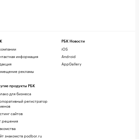
К
РБК Новости
компании
iOS
нтактная информация
Android
дакция
AppGallery
змещение рекламы
угие продукты РБК
лако для бизнеса
рпоративный регистратор
менов
стинг сайтов
г.решения
акомства
йт знакомств podbor.ru