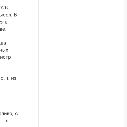
2026
ысел. В
я в
ве.
аша
чных
нистр
. т, из
ливе, с
 — в
зже: в