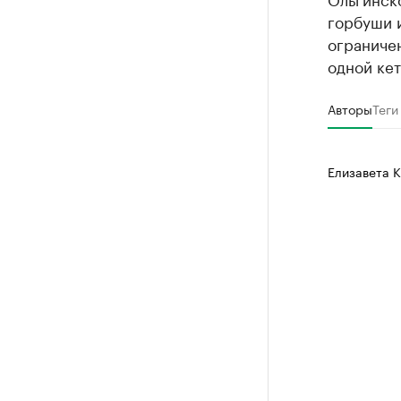
горбуши и
ограничен
одной кет
Авторы
Теги
Елизавета 