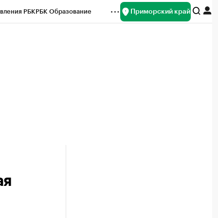
Приморский край
вления РБК
РБК Образование
редитные рейтинги
Франшизы
нсы
Рынок наличной валюты
ая