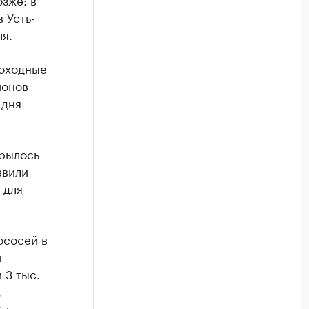
 Усть-
я.
роходные
йонов
 дня
рылось
авили
 для
ососей в
и
 3 тыс.
,
 т