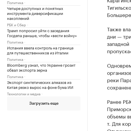
Политика
Тигильско
Четыре доступных и понятных
инструмента диверсификации
Большере
накоплений
РБК и Сбер
Также вла
Трамп попросил уйти с заседания
Госдепа раньше, чтобы «вести войну»
дни — три
Политика
западной 
Испания ввела контроль на границе
пропуска
для путешественников из Италии
Политика
Одноврем
Bloomberg узнал, что Украине грозит
обвал экспорта зерна
организо
Политика
реки Пара
Экспорт синтетических алмазов из
сохранени
Китая резко вырос на фоне бума ИИ
Технологии и медиа
Ранее РБ
Загрузить еще
Приморск
объемы в
т. Для к
Ольгинско