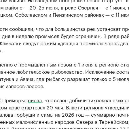
м районе — 20–25 июня, в реке Озерная — с 1 июля, в
цком, Соболевском и Пенжинском районах — с 11 июл
сти сообщили, что для большинства рек установят п
 дня в неделю промысел будет ограничен. В ряде ра
Камчатки введут режим «два дня промысла через два
».
енно с промышленным ловом с 1 июня в регионе отк
ванное любительское рыболовство. Исключение сост
тунка и Авача, где рыбалку разрешат только с 5 июля
я запасов лосося.
К Приморье
писал
, что сезон добычи тихоокеанских л
ом крае стартовал 20 мая. Власти региона утвердил
ылова горбуши и симы на 2026 год — суммарно почти
оренных малочисленных народов Севера в Тернейском
м и Лазовском округах дополнительно выделили 33,6