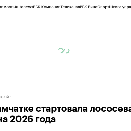
жимость
Autonews
РБК Компании
Телеканал
РБК Вино
Спорт
Школа упра
д
Стиль
Крипто
РБК Бизнес-среда
Дискуссионный клуб
Исследования
К
а контрагентов
Политика
Экономика
Бизнес
Технологии и медиа
Фина
 край
амчатке стартовала лососев
на 2026 года