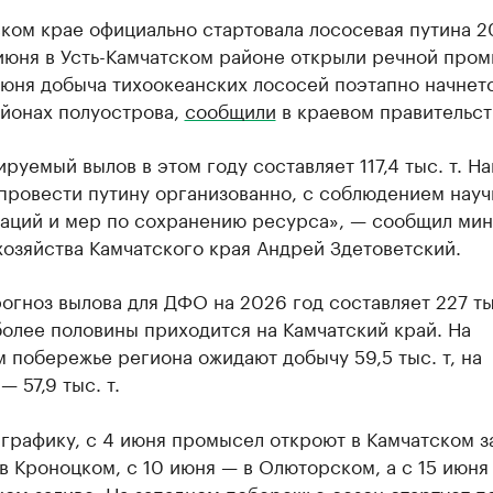
ком крае официально стартовала лососевая путина 
 июня в Усть-Камчатском районе открыли речной пром
юня добыча тихоокеанских лососей поэтапно начнетс
айонах полуострова,
сообщили
в краевом правительст
руемый вылов в этом году составляет 117,4 тыс. т. Н
провести путину организованно, с соблюдением нау
аций и мер по сохранению ресурса», — сообщил ми
озяйства Камчатского края Андрей Здетоветский.
гноз вылова для ДФО на 2026 год составляет 227 тыс
олее половины приходится на Камчатский край. На
 побережье региона ожидают добычу 59,5 тыс. т, на
— 57,9 тыс. т.
графику, с 4 июня промысел откроют в Камчатском за
в Кроноцком, с 10 июня — в Олюторском, а с 15 июня
ом заливе. На западном побережье сезон стартует по