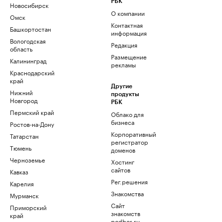
РБК
Новосибирск
О компании
Омск
Контактная
Башкортостан
информация
Вологодская
Редакция
область
Размещение
Калининград
рекламы
Краснодарский
край
Другие
Нижний
продукты
Новгород
РБК
Пермский край
Облако для
бизнеса
Ростов-на-Дону
Корпоративный
Татарстан
регистратор
Тюмень
доменов
Черноземье
Хостинг
сайтов
Кавказ
Рег.решения
Карелия
Знакомства
Мурманск
Сайт
Приморский
знакомств
край
podbor.ru