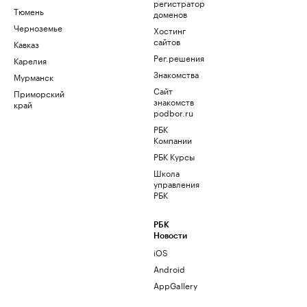
регистратор
Тюмень
доменов
Черноземье
Хостинг
сайтов
Кавказ
Рег.решения
Карелия
Знакомства
Мурманск
Сайт
Приморский
знакомств
край
podbor.ru
РБК
Компании
РБК Курсы
Школа
управления
РБК
РБК
Новости
iOS
Android
AppGallery