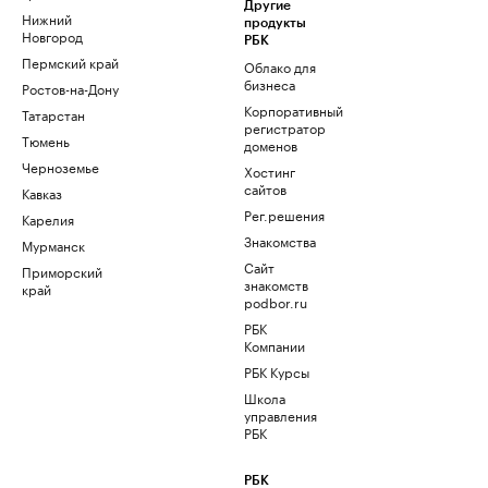
Другие
Нижний
продукты
Новгород
РБК
Пермский край
Облако для
бизнеса
Ростов-на-Дону
Корпоративный
Татарстан
регистратор
Тюмень
доменов
Черноземье
Хостинг
сайтов
Кавказ
Рег.решения
Карелия
Знакомства
Мурманск
Сайт
Приморский
знакомств
край
podbor.ru
РБК
Компании
РБК Курсы
Школа
управления
РБК
РБК