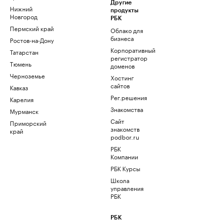
Другие
Нижний
продукты
Новгород
РБК
Пермский край
Облако для
бизнеса
Ростов-на-Дону
Корпоративный
Татарстан
регистратор
Тюмень
доменов
Черноземье
Хостинг
сайтов
Кавказ
Рег.решения
Карелия
Знакомства
Мурманск
Сайт
Приморский
знакомств
край
podbor.ru
РБК
Компании
РБК Курсы
Школа
управления
РБК
РБК