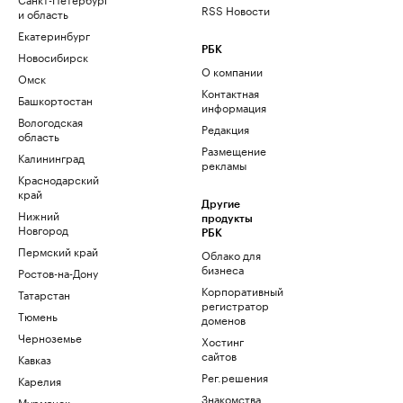
RSS Новости
и область
Екатеринбург
РБК
Новосибирск
О компании
Омск
Контактная
Башкортостан
информация
Вологодская
Редакция
область
Размещение
Калининград
рекламы
Краснодарский
край
Другие
Нижний
продукты
Новгород
РБК
Пермский край
Облако для
бизнеса
Ростов-на-Дону
Корпоративный
Татарстан
регистратор
Тюмень
доменов
Черноземье
Хостинг
сайтов
Кавказ
Рег.решения
Карелия
Знакомства
Мурманск