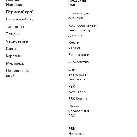
продукты
Новгород
РБК
Пермский край
Облако для
бизнеса
Ростов-на-Дону
Корпоративный
Татарстан
регистратор
Тюмень
доменов
Черноземье
Хостинг
сайтов
Кавказ
Рег.решения
Карелия
Знакомства
Мурманск
Сайт
Приморский
знакомств
край
podbor.ru
РБК
Компании
РБК Курсы
Школа
управления
РБК
РБК
Новости