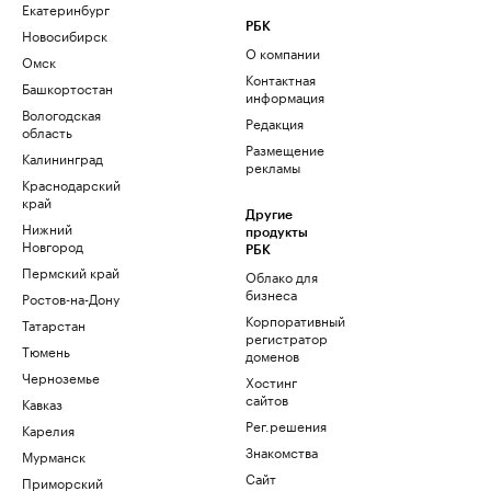
Екатеринбург
РБК
Новосибирск
О компании
Омск
Контактная
Башкортостан
информация
Вологодская
Редакция
область
Размещение
Калининград
рекламы
Краснодарский
край
Другие
Нижний
продукты
Новгород
РБК
Пермский край
Облако для
бизнеса
Ростов-на-Дону
Корпоративный
Татарстан
регистратор
Тюмень
доменов
Черноземье
Хостинг
сайтов
Кавказ
Рег.решения
Карелия
Знакомства
Мурманск
Сайт
Приморский