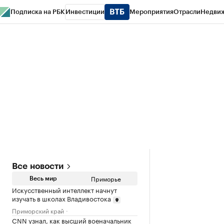
Подписка на РБК
Инвестиции
Мероприятия
Отрасли
Недви
РБК Курсы
РБК Life
Тренды
Визионеры
Национальные проекты
Горо
Газета
Спецпроекты СПб
Конференции СПб
Спецпроекты
Проверк
Все новости
Приморье
Весь мир
Искусственный интеллект начнут
изучать в школах Владивостока
Приморский край
CNN узнал, как высший военачальник