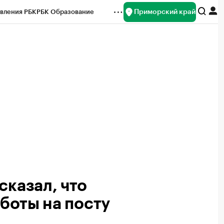
Приморский край
вления РБК
РБК Образование
редитные рейтинги
Франшизы
нсы
Рынок наличной валюты
сказал, что
аботы на посту