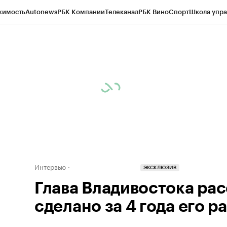
жимость
Autonews
РБК Компании
Телеканал
РБК Вино
Спорт
Школа упра
д
Стиль
Крипто
РБК Бизнес-среда
Дискуссионный клуб
Исследования
К
а контрагентов
Политика
Экономика
Бизнес
Технологии и медиа
Фина
Интервью
ЭКСКЛЮЗИВ
Глава Владивостока рас
сделано за 4 года его р