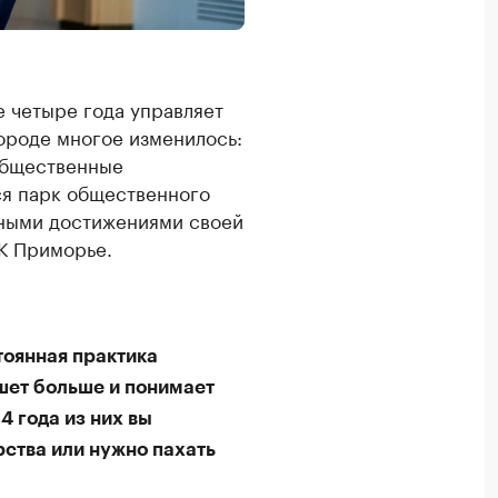
е четыре года управляет
городе многое изменилось:
общественные
ся парк общественного
авными достижениями своей
К Приморье.
стоянная практика
ашет больше и понимает
4 года из них вы
ства или нужно пахать