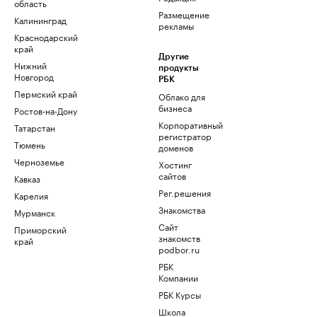
область
Размещение
Калининград
рекламы
Краснодарский
край
Другие
Нижний
продукты
Новгород
РБК
Пермский край
Облако для
бизнеса
Ростов-на-Дону
Корпоративный
Татарстан
регистратор
Тюмень
доменов
Черноземье
Хостинг
сайтов
Кавказ
Рег.решения
Карелия
Знакомства
Мурманск
Сайт
Приморский
знакомств
край
podbor.ru
РБК
Компании
РБК Курсы
Школа