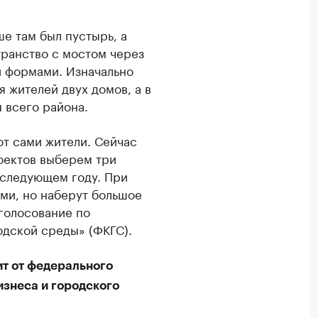
ше там был пустырь, а
ранство с мостом через
и формами. Изначально
 жителей двух домов, а в
я всего района.
т сами жители. Сейчас
роектов выберем три
 следующем году. При
ями, но наберут большое
голосование по
дской среды» (ФКГС).
ит от федерального
изнеса и городского