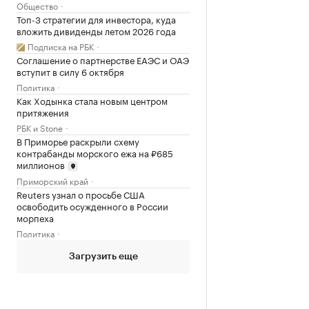
Общество
Топ-3 стратегии для инвестора, куда
вложить дивиденды летом 2026 года
Подписка на РБК
Соглашение о партнерстве ЕАЭС и ОАЭ
вступит в силу 6 октября
Политика
Как Ходынка стала новым центром
притяжения
РБК и Stone
В Приморье раскрыли схему
контрабанды морского ежа на ₽685
миллионов
Приморский край
Reuters узнал о просьбе США
освободить осужденного в России
морпеха
Политика
Загрузить еще