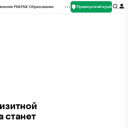
Приморский край
вления РБК
РБК Образование
редитные рейтинги
Франшизы
нсы
Рынок наличной валюты
визитной
а станет