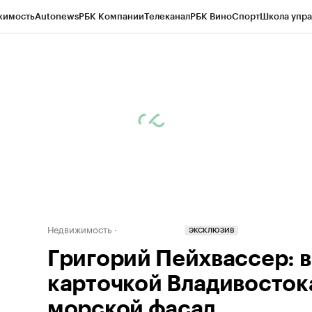
жимость
Autonews
РБК Компании
Телеканал
РБК Вино
Спорт
Школа упра
д
Стиль
Крипто
РБК Бизнес-среда
Дискуссионный клуб
Исследования
К
а контрагентов
Политика
Экономика
Бизнес
Технологии и медиа
Фина
Недвижимость
ЭКСКЛЮЗИВ
Григорий Пейхвассер: 
карточкой Владивосток
морской фасад