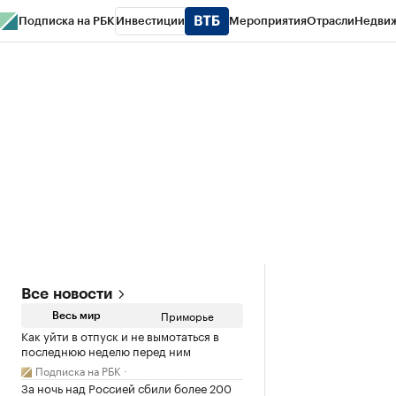
Подписка на РБК
Инвестиции
Мероприятия
Отрасли
Недви
РБК Курсы
РБК Life
Тренды
Визионеры
Национальные проекты
Горо
Газета
Спецпроекты СПб
Конференции СПб
Спецпроекты
Проверк
Все новости
Приморье
Весь мир
Как уйти в отпуск и не вымотаться в
последнюю неделю перед ним
Подписка на РБК
За ночь над Россией сбили более 200