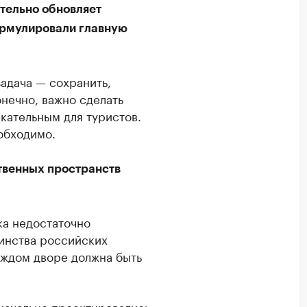
тельно обновляет
ормулировали главную
адача — сохранить,
онечно, важно сделать
кательным для туристов.
еобходимо.
твенных пространств
ка недостаточно
инства российских
каждом дворе должна быть
значально проектировались