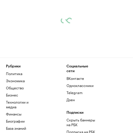
Рубрики
Социальные
сети
Политика
ВКонтакте
Экономика
Одноклассники
Общество
Telegram
Бизнес
Дзен
Технологии и
медиа
Финансы
Подписки
Скрыть баннеры
Биографии
на РБК
База знаний
Подписка на РБК