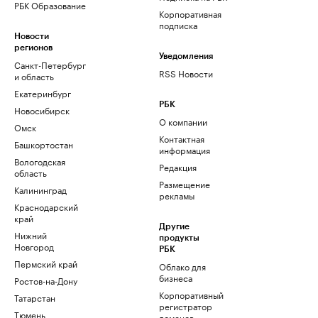
РБК Образование
Корпоративная
подписка
Новости
регионов
Уведомления
Санкт-Петербург
RSS Новости
и область
Екатеринбург
РБК
Новосибирск
О компании
Омск
Контактная
Башкортостан
информация
Вологодская
Редакция
область
Размещение
Калининград
рекламы
Краснодарский
край
Другие
Нижний
продукты
Новгород
РБК
Пермский край
Облако для
бизнеса
Ростов-на-Дону
Корпоративный
Татарстан
регистратор
Тюмень
доменов