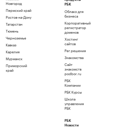
Новгород
РБК
Пермский край
Облако для
бизнеса
Ростов-на-Дону
Корпоративный
Татарстан
регистратор
Тюмень
доменов
Черноземье
Хостинг
сайтов
Кавказ
Рег.решения
Карелия
Знакомства
Мурманск
Сайт
Приморский
знакомств
край
podbor.ru
РБК
Компании
РБК Курсы
Школа
управления
РБК
РБК
Новости