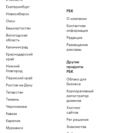
Екатеринбург
РБК
Новосибирск
О компании
Омск
Контактная
Башкортостан
информация
Вологодская
Редакция
область
Размещение
Калининград
рекламы
Краснодарский
край
Другие
Нижний
продукты
Новгород
РБК
Пермский край
Облако для
бизнеса
Ростов-на-Дону
Корпоративный
Татарстан
регистратор
Тюмень
доменов
Черноземье
Хостинг
сайтов
Кавказ
Рег.решения
Карелия
Знакомства
Мурманск