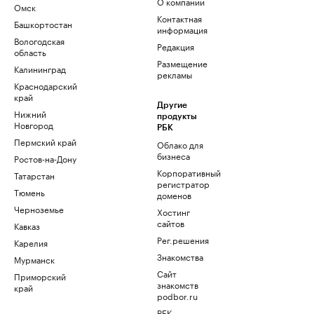
О компании
Омск
Контактная
Башкортостан
информация
Вологодская
Редакция
область
Размещение
Калининград
рекламы
Краснодарский
край
Другие
Нижний
продукты
Новгород
РБК
Пермский край
Облако для
бизнеса
Ростов-на-Дону
Корпоративный
Татарстан
регистратор
Тюмень
доменов
Черноземье
Хостинг
сайтов
Кавказ
Рег.решения
Карелия
Знакомства
Мурманск
Сайт
Приморский
знакомств
край
podbor.ru
РБК