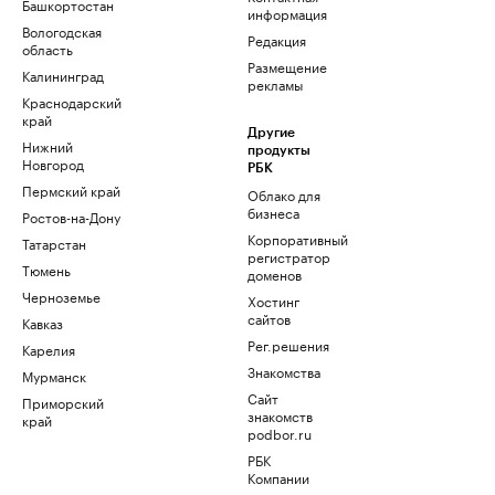
Башкортостан
информация
Вологодская
Редакция
область
Размещение
Калининград
рекламы
Краснодарский
край
Другие
Нижний
продукты
Новгород
РБК
Пермский край
Облако для
бизнеса
Ростов-на-Дону
Корпоративный
Татарстан
регистратор
Тюмень
доменов
Черноземье
Хостинг
сайтов
Кавказ
Рег.решения
Карелия
Знакомства
Мурманск
Сайт
Приморский
знакомств
край
podbor.ru
РБК
Компании