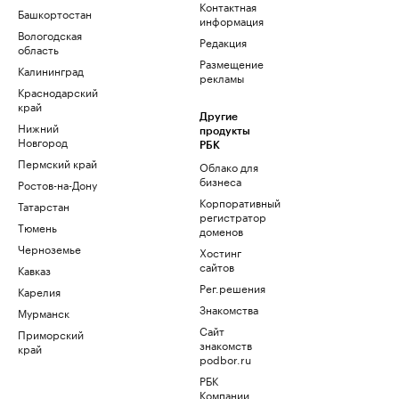
Контактная
Башкортостан
информация
Вологодская
Редакция
область
Размещение
Калининград
рекламы
Краснодарский
край
Другие
Нижний
продукты
Новгород
РБК
Пермский край
Облако для
бизнеса
Ростов-на-Дону
Корпоративный
Татарстан
регистратор
Тюмень
доменов
Черноземье
Хостинг
сайтов
Кавказ
Рег.решения
Карелия
Знакомства
Мурманск
Сайт
Приморский
знакомств
край
podbor.ru
РБК
Компании