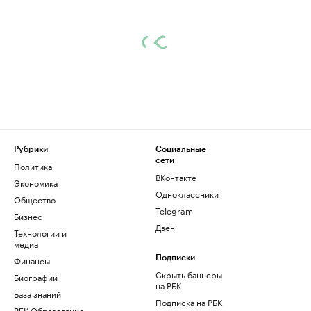
Рубрики
Социальные
сети
Политика
ВКонтакте
Экономика
Одноклассники
Общество
Telegram
Бизнес
Дзен
Технологии и
медиа
Финансы
Подписки
Скрыть баннеры
Биографии
на РБК
База знаний
Подписка на РБК
РБК Образование