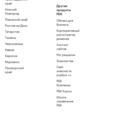
край
Другие
Нижний
продукты
Новгород
РБК
Пермский край
Облако для
бизнеса
Ростов-на-Дону
Корпоративный
Татарстан
регистратор
Тюмень
доменов
Черноземье
Хостинг
сайтов
Кавказ
Рег.решения
Карелия
Знакомства
Мурманск
Сайт
Приморский
знакомств
край
podbor.ru
РБК
Компании
РБК Курсы
Школа
управления
РБК