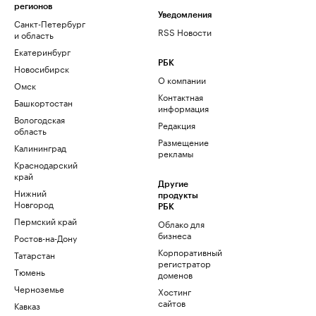
регионов
Уведомления
Санкт-Петербург
RSS Новости
и область
Екатеринбург
РБК
Новосибирск
О компании
Омск
Контактная
Башкортостан
информация
Вологодская
Редакция
область
Размещение
Калининград
рекламы
Краснодарский
край
Другие
Нижний
продукты
Новгород
РБК
Пермский край
Облако для
бизнеса
Ростов-на-Дону
Корпоративный
Татарстан
регистратор
Тюмень
доменов
Черноземье
Хостинг
сайтов
Кавказ