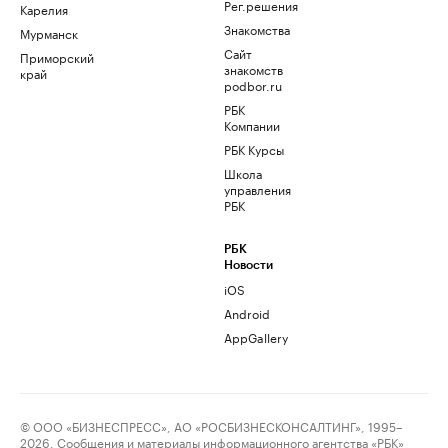
Рег.решения
Карелия
Знакомства
Мурманск
Сайт
Приморский
знакомств
край
podbor.ru
РБК
Компании
РБК Курсы
Школа
управления
РБК
РБК
Новости
iOS
Android
AppGallery
© ООО «БИЗНЕСПРЕСС», АО «РОСБИЗНЕСКОНСАЛТИНГ», 1995–
2026. Сообщения и материалы информационного агентства «РБК»