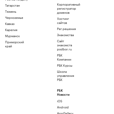
Корпоративный
Татарстан
регистратор
Тюмень
доменов
Черноземье
Хостинг
сайтов
Кавказ
Рег.решения
Карелия
Знакомства
Мурманск
Сайт
Приморский
знакомств
край
podbor.ru
РБК
Компании
РБК Курсы
Школа
управления
РБК
РБК
Новости
iOS
Android
AppGallery