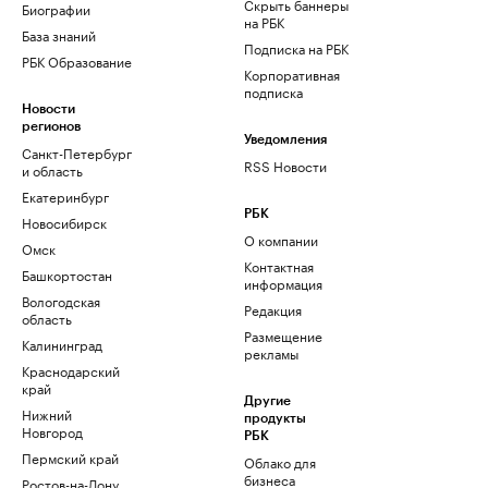
Скрыть баннеры
Биографии
на РБК
База знаний
Подписка на РБК
РБК Образование
Корпоративная
подписка
Новости
регионов
Уведомления
Санкт-Петербург
RSS Новости
и область
Екатеринбург
РБК
Новосибирск
О компании
Омск
Контактная
Башкортостан
информация
Вологодская
Редакция
область
Размещение
Калининград
рекламы
Краснодарский
край
Другие
Нижний
продукты
Новгород
РБК
Пермский край
Облако для
бизнеса
Ростов-на-Дону