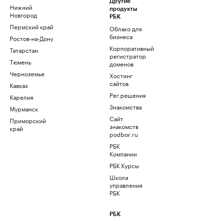
Другие
Нижний
продукты
Новгород
РБК
Пермский край
Облако для
бизнеса
Ростов-на-Дону
Корпоративный
Татарстан
регистратор
Тюмень
доменов
Черноземье
Хостинг
сайтов
Кавказ
Рег.решения
Карелия
Знакомства
Мурманск
Сайт
Приморский
знакомств
край
podbor.ru
РБК
Компании
РБК Курсы
Школа
управления
РБК
РБК