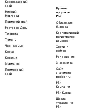
Краснодарский
край
Другие
Нижний
продукты
Новгород
РБК
Пермский край
Облако для
бизнеса
Ростов-на-Дону
Корпоративный
Татарстан
регистратор
Тюмень
доменов
Черноземье
Хостинг
сайтов
Кавказ
Рег.решения
Карелия
Знакомства
Мурманск
Сайт
Приморский
знакомств
край
podbor.ru
РБК
Компании
РБК Курсы
Школа
управления
РБК