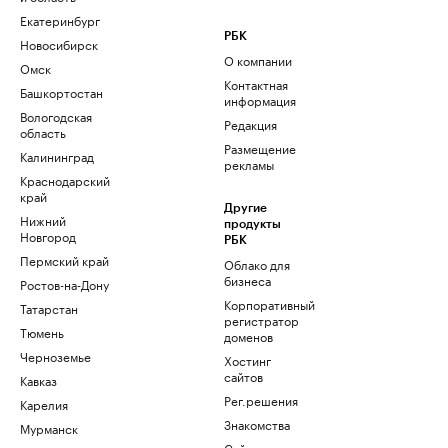
Екатеринбург
РБК
Новосибирск
О компании
Омск
Контактная
Башкортостан
информация
Вологодская
Редакция
область
Размещение
Калининград
рекламы
Краснодарский
край
Другие
Нижний
продукты
Новгород
РБК
Пермский край
Облако для
бизнеса
Ростов-на-Дону
Корпоративный
Татарстан
регистратор
Тюмень
доменов
Черноземье
Хостинг
сайтов
Кавказ
Рег.решения
Карелия
Знакомства
Мурманск
Сайт