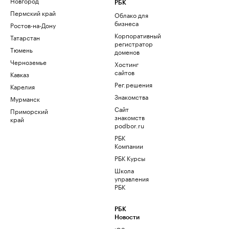
Новгород
РБК
Пермский край
Облако для
бизнеса
Ростов-на-Дону
Корпоративный
Татарстан
регистратор
Тюмень
доменов
Черноземье
Хостинг
сайтов
Кавказ
Рег.решения
Карелия
Знакомства
Мурманск
Сайт
Приморский
знакомств
край
podbor.ru
РБК
Компании
РБК Курсы
Школа
управления
РБК
РБК
Новости