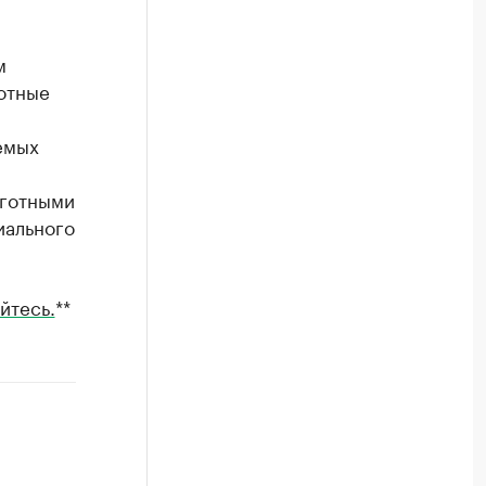
м
готные
емых
ьготными
иального
йтесь.
**