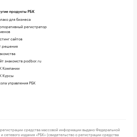
угие продукты РБК
лако для бизнеса
рпоративный регистратор
менов
стинг сайтов
г.решения
акомства
йт знакомств podbor.ru
К Компании
К Курсы
ола управления РБК
регистрации средства массовой информации выдано Федеральной
и сетевого издания «РБК» (свидетельство о регистрации средства