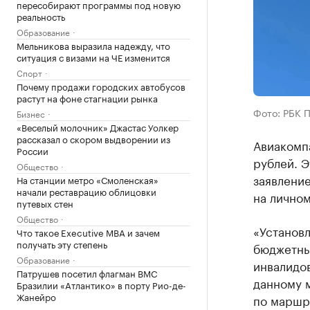
пересобирают программы под новую
реальность
Образование
Мельникова выразила надежду, что
ситуация с визами на ЧЕ изменится
Спорт
Почему продажи городских автобусов
растут на фоне стагнации рынка
Фото: РБК 
Бизнес
«Веселый молочник» Джастас Уолкер
рассказал о скором выдворении из
Авиакомп
России
рублей. 
Общество
заявлени
На станции метро «Смоленская»
начали реставрацию облицовки
на лично
путевых стен
Общество
«Установ
Что такое Executive MBA и зачем
получать эту степень
бюджетных
Образование
инвалидо
Патрушев посетил флагман ВМС
данному 
Бразилии «Атлантико» в порту Рио-де-
Жанейро
по маршр