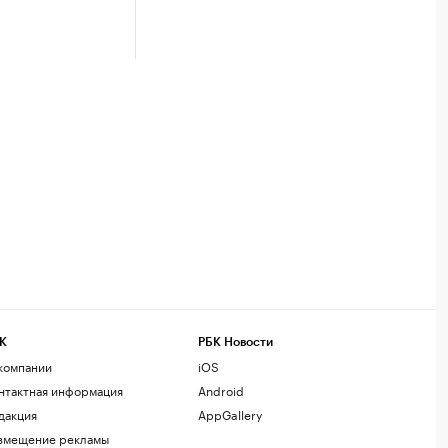
К
РБК Новости
компании
iOS
нтактная информация
Android
дакция
AppGallery
змещение рекламы