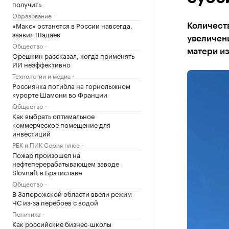
получить
Образование
«Макс» останется в России навсегда,
Количест
заявил Шадаев
увеличен
Общество
матери и
Орешкин рассказал, когда применять
ИИ неэффективно
Технологии и медиа
Россиянка погибла на горнолыжном
курорте Шамони во Франции
Общество
Как выбрать оптимальное
коммерческое помещение для
инвестиций
РБК и ПИК Серия плюс
Пожар произошел на
нефтеперерабатывающем заводе
Slovnaft в Братиславе
Общество
В Запорожской области ввели режим
ЧС из-за перебоев с водой
Политика
Как российские бизнес-школы