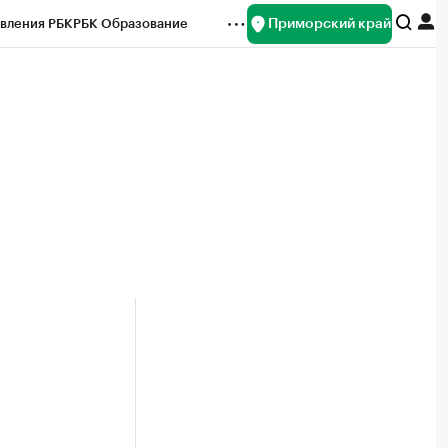
Приморский край
вления РБК
РБК Образование
редитные рейтинги
Франшизы
нсы
Рынок наличной валюты