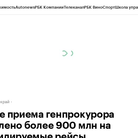
жимость
Autonews
РБК Компании
Телеканал
РБК Вино
Спорт
Школа упра
д
Стиль
Крипто
РБК Бизнес-среда
Дискуссионный клуб
Исследования
К
а контрагентов
Политика
Экономика
Бизнес
Технологии и медиа
Фина
 край
е приема генпрокурора
лено более 900 млн на
идируемые рейсы