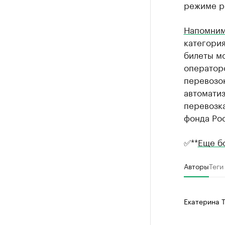
режиме р
Напомни
категория
билеты мо
оператор
перевозо
автомати
перевозк
фонда Ро
✅**
Еще б
Авторы
Теги
Екатерина 