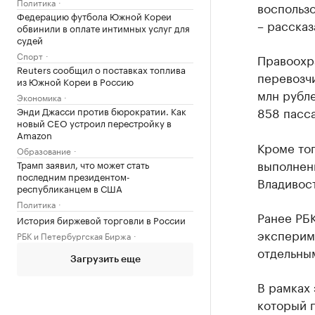
Политика
воспользо
Федерацию футбола Южной Кореи
– рассказ
обвинили в оплате интимных услуг для
судей
Спорт
Правоохр
Reuters сообщил о поставках топлива
перевозчи
из Южной Кореи в Россию
млн рубле
Экономика
858 пасс
Энди Джасси против бюрократии. Как
новый CEO устроил перестройку в
Amazon
Кроме тог
Образование
выполнен
Трамп заявил, что может стать
последним президентом-
Владивост
республиканцем в США
Политика
Ранее РБ
История биржевой торговли в России
эксперим
РБК и Петербургская Биржа
отдельным
Загрузить еще
В рамках
который п