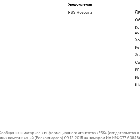
Уведомления
RSS Новости
Др
Об
Ко
до
Хо
Ре
Зн
Са
РБ
РБ
Шк
ения и материалы информационного агентства «РБК» (свидетельство о 
овых коммуникаций (Роскомнадзор) 09.12.2015 за номером ИА №ФС77-63848) 