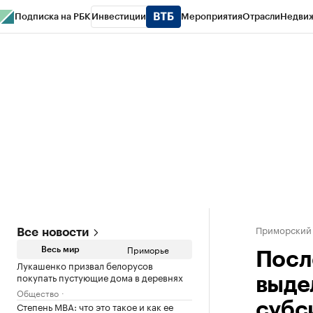
Подписка на РБК
Инвестиции
Мероприятия
Отрасли
Недви
РБК Курсы
РБК Life
Тренды
Визионеры
Национальные проекты
Горо
Газета
Спецпроекты СПб
Конференции СПб
Спецпроекты
Проверк
Приморский
Все новости
Приморье
Весь мир
Посл
Лукашенко призвал белорусов
покупать пустующие дома в деревнях
выде
Общество
Степень MBA: что это такое и как ее
субс