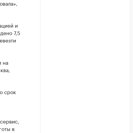
овала»,
ацией и
дено 7,5
евезти
м на
ква,
о срок
сервис,
готы в