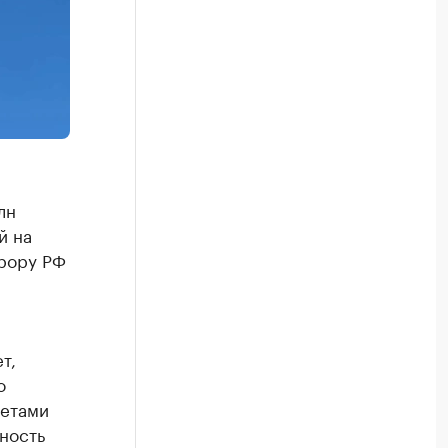
лн
й на
урору РФ
т,
о
летами
ность