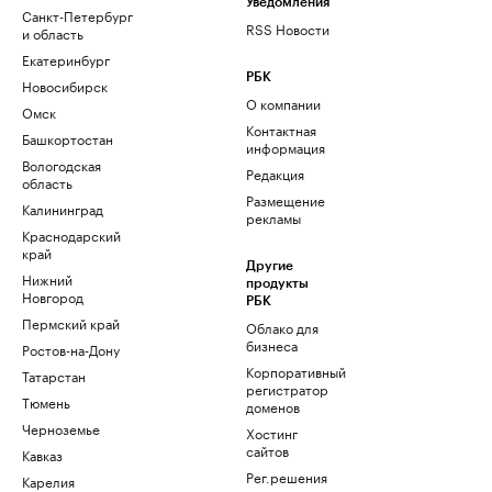
Уведомления
Санкт-Петербург
RSS Новости
и область
Екатеринбург
РБК
Новосибирск
О компании
Омск
Контактная
Башкортостан
информация
Вологодская
Редакция
область
Размещение
Калининград
рекламы
Краснодарский
край
Другие
Нижний
продукты
Новгород
РБК
Пермский край
Облако для
бизнеса
Ростов-на-Дону
Корпоративный
Татарстан
регистратор
Тюмень
доменов
Черноземье
Хостинг
сайтов
Кавказ
Рег.решения
Карелия