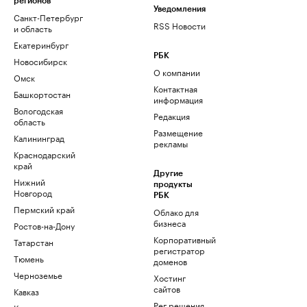
регионов
Уведомления
Санкт-Петербург
RSS Новости
и область
Екатеринбург
РБК
Новосибирск
О компании
Омск
Контактная
Башкортостан
информация
Вологодская
Редакция
область
Размещение
Калининград
рекламы
Краснодарский
край
Другие
Нижний
продукты
Новгород
РБК
Пермский край
Облако для
бизнеса
Ростов-на-Дону
Корпоративный
Татарстан
регистратор
Тюмень
доменов
Черноземье
Хостинг
сайтов
Кавказ
Рег.решения