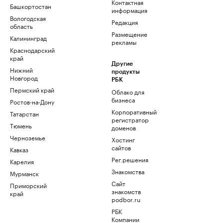
Контактная
Башкортостан
информация
Вологодская
Редакция
область
Размещение
Калининград
рекламы
Краснодарский
край
Другие
Нижний
продукты
Новгород
РБК
Пермский край
Облако для
бизнеса
Ростов-на-Дону
Корпоративный
Татарстан
регистратор
Тюмень
доменов
Черноземье
Хостинг
сайтов
Кавказ
Рег.решения
Карелия
Знакомства
Мурманск
Сайт
Приморский
знакомств
край
podbor.ru
РБК
Компании