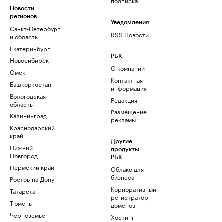
подписка
Новости
регионов
Уведомления
Санкт-Петербург
RSS Новости
и область
Екатеринбург
РБК
Новосибирск
О компании
Омск
Контактная
Башкортостан
информация
Вологодская
Редакция
область
Размещение
Калининград
рекламы
Краснодарский
край
Другие
Нижний
продукты
Новгород
РБК
Пермский край
Облако для
бизнеса
Ростов-на-Дону
Корпоративный
Татарстан
регистратор
Тюмень
доменов
Черноземье
Хостинг