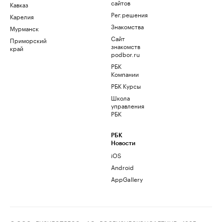
сайтов
Кавказ
Рег.решения
Карелия
Знакомства
Мурманск
Сайт
Приморский
знакомств
край
podbor.ru
РБК
Компании
РБК Курсы
Школа
управления
РБК
РБК
Новости
iOS
Android
AppGallery