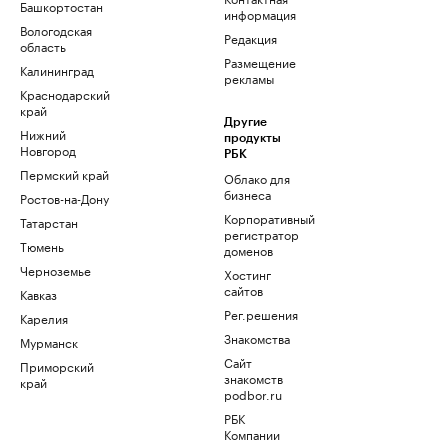
Башкортостан
информация
Вологодская
Редакция
область
Размещение
Калининград
рекламы
Краснодарский
край
Другие
Нижний
продукты
Новгород
РБК
Пермский край
Облако для
бизнеса
Ростов-на-Дону
Корпоративный
Татарстан
регистратор
Тюмень
доменов
Черноземье
Хостинг
сайтов
Кавказ
Рег.решения
Карелия
Знакомства
Мурманск
Сайт
Приморский
знакомств
край
podbor.ru
РБК
Компании