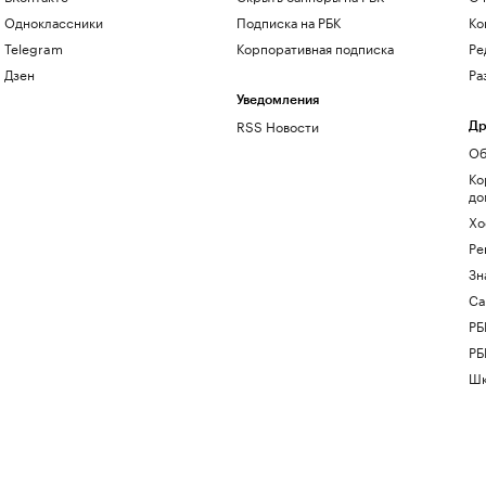
Одноклассники
Подписка на РБК
Ко
Telegram
Корпоративная подписка
Ре
Дзен
Ра
Уведомления
RSS Новости
Др
Об
Ко
до
Хо
Ре
Зн
Са
РБ
РБ
Шк