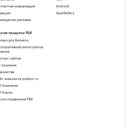
нтактная информация
Android
дакция
AppGallery
змещение рекламы
угие продукты РБК
лако для бизнеса
рпоративный регистратор
менов
стинг сайтов
г.решения
акомства
йт знакомств podbor.ru
К Компании
К Курсы
ола управления РБК