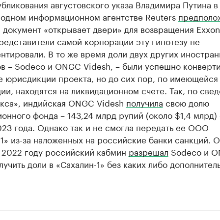
бликования августовского указа Владимира Путина в
одном информационном агентстве Reuters
предполо
 документ «открывает двери» для возвращения Exxon
редставители самой корпорации эту гипотезу не
тировали. В то же время доли двух других иностра
ов – Sodeco и ONGC Videsh, – были успешно конверт
е юрисдикции проекта, но до сих пор, по имеющейся
и, находятся на ликвидационном счете. Так, по све
кса», индийская ONGC Videsh
получила
свою долю
онного фонда – 143,24 млрд рупий (около $1,4 млрд) 
23 года. Однако так и не смогла передать ее ООО
1» из-за наложенных на российские банки санкций. 
в 2022 году российский кабмин
разрешал
Sodeco и 
лучить доли в «Сахалин-1» без каких либо дополнител