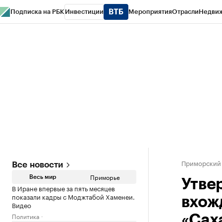
Подписка на РБК
Инвестиции
Мероприятия
Отрасли
Недви
РБК Курсы
РБК Life
Тренды
Визионеры
Национальные проекты
Горо
Газета
Спецпроекты СПб
Конференции СПб
Спецпроекты
Проверк
Приморский
Все новости
Приморье
Весь мир
Утве
В Иране впервые за пять месяцев
показали кадры с Моджтабой Хаменеи.
вхож
Видео
Политика
«Сах