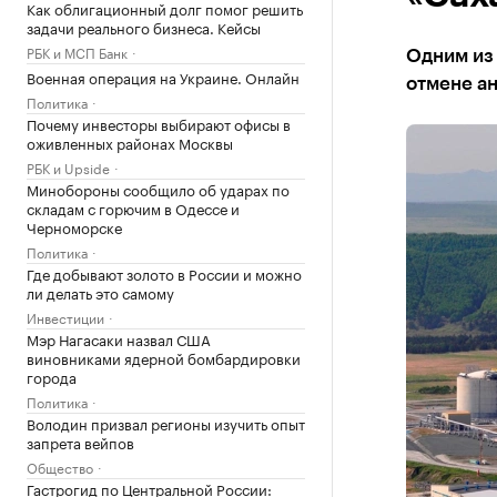
Как облигационный долг помог решить
задачи реального бизнеса. Кейсы
РБК и МСП Банк
Одним из 
Военная операция на Украине. Онлайн
отмене а
Политика
Почему инвесторы выбирают офисы в
оживленных районах Москвы
РБК и Upside
Минобороны сообщило об ударах по
складам с горючим в Одессе и
Черноморске
Политика
Где добывают золото в России и можно
ли делать это самому
Инвестиции
Мэр Нагасаки назвал США
виновниками ядерной бомбардировки
города
Политика
Володин призвал регионы изучить опыт
запрета вейпов
Общество
Гастрогид по Центральной России: