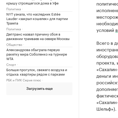
политиче
крышу строящегося дома в Уфе
Политика
исполнен
NYT узнала, что наследник Estée
месторожд
Lauder «закрыл кошелек» для партии
необходим
Трампа
Политика
условий
в
Дептранс назвал причину сбоя в
движении трамваев на севере Москвы
Всего в д
Общество
иностран
Александрова обыграла первую
ракетку мира Соболенко на турнире
оборудов
WTA
проекта, 
Спорт
«Сахалин-
Больше прогулок, свежего воздуха и
отдыха: квартиры рядом с парками
деньги ин
РБК и ПИК Серия плюс
российск
дополняет
Загрузить еще
фактичес
«Сахалин
Шельф»).