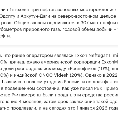
алин-1» входят три нефтегазоносных месторождения:
 Одопту и Аркутун-Даги на северо-восточном шельфе
трова. Общие запасы оцениваются в 307 млн т нефти 
убометров природного газа, годовой объем добычи – 1
ефти.
 что ранее оператором являлась Exxon Neftegaz Limi
30% принадлежало американской корпорации ExxonMo
е доли распределялись между «Роснефтью» (10%), яп
30%) и индийской ONGC Videsh (20%). Однако в 2022
l заявила о полном уходе из России, и ее доля факти
 в подвешенном состоянии. Как уже писал РБК Примо
ьстве РФ
намерены были
продать эти средства росси
течение 4 месяцев, затем срок заключения такой сде
тно продлевали, и на сегодня это 1 января 2026 года