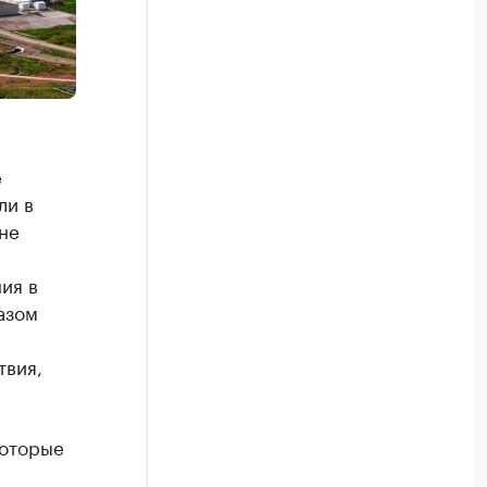
е
ли в
не
ия в
азом
твия,
которые