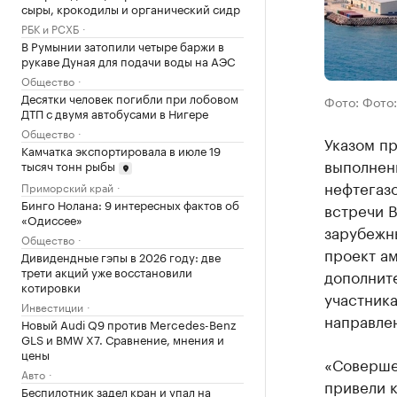
сыры, крокодилы и органический сидр
РБК и РСХБ
В Румынии затопили четыре баржи в
рукаве Дуная для подачи воды на АЭС
Общество
Десятки человек погибли при лобовом
Фото: Фото
ДТП с двумя автобусами в Нигере
Общество
Указом п
Камчатка экспортировала в июле 19
выполнен
тысяч тонн рыбы
нефтегазо
Приморский край
Бинго Нолана: 9 интересных фактов об
встречи В
«Одиссее»
зарубежн
Общество
проект ам
Дивидендные гэпы в 2026 году: две
трети акций уже восстановили
дополнит
котировки
участник
Инвестиции
направлен
Новый Audi Q9 против Mercedes-Benz
GLS и BMW X7. Сравнение, мнения и
цены
«Соверше
Авто
привели 
Беспилотник задел кран и упал на