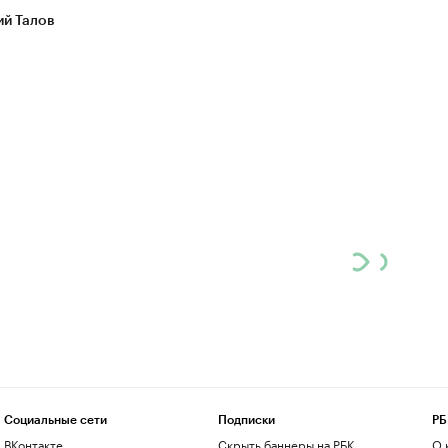
ий Талов
Социальные сети
Подписки
РБ
ВКонтакте
Скрыть баннеры на РБК
О 