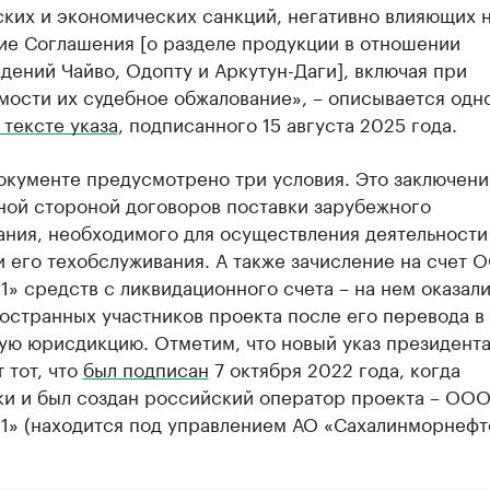
ских и экономических санкций, негативно влияющих 
ие Соглашения [о разделе продукции в отношении
ений Чайво, Одопту и Аркутун-Даги], включая при
ости их судебное обжалование», – описывается одно
 тексте указа
, подписанного 15 августа 2025 года.
окументе предусмотрено три условия. Это заключени
ной стороной договоров поставки зарубежного
ания, необходимого для осуществления деятельности
и его техобслуживания. А также зачисление на счет 
1» средств с ликвидационного счета – на нем оказал
остранных участников проекта после его перевода в
ую юрисдикцию. Отметим, что новый указ президент
 тот, что
был подписан
7 октября 2022 года, когда
ки и был создан российский оператор проекта – ОО
-1» (находится под управлением АО «Сахалинморнефт