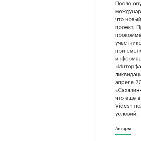
После опу
междунар
что новый
проект. П
прокоммен
участник
при смен
информаци
«Интерфа
ликвидаци
апреле 20
«Сахалин-
что еще 
Videsh по
условий.
Авторы