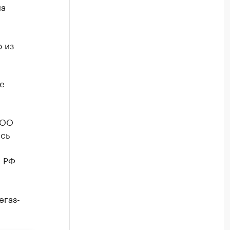
на
 из
е
ООО
ись
а РФ
О
егаз-