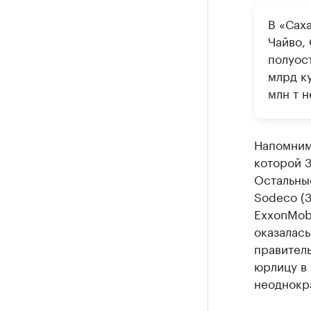
В «Сах
Чайво,
полуос
млрд к
млн т н
Напомним,
которой 
Остальны
Sodeco (
ExxonMobi
оказалась
правител
юрлицу в 
неоднокра