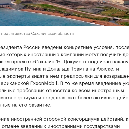
: правительство Сахалинской области
резидента России введены конкретные условия, посл
ия которых иностранные компании могут получить до
вом проекте «Сахалин-1». Документ подписан накану
ладимира Путина и Дональда Трампа на Аляске, и
ые эксперты видят в нем предпосылки для возвращен
ериканской ExxonMobil. В то же время введенные ук
ельные требования относятся ко всем иностранным
ам консорциума и предполагают более активные дейс
ные на его развитие.
ние иностранной стороной консорциума действий, 
к отмене введенных иностранными государствами