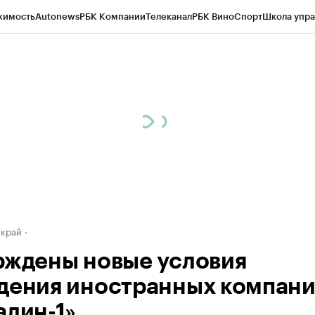
жимость
Autonews
РБК Компании
Телеканал
РБК Вино
Спорт
Школа упра
д
Стиль
Крипто
РБК Бизнес-среда
Дискуссионный клуб
Исследования
К
а контрагентов
Политика
Экономика
Бизнес
Технологии и медиа
Фина
 край
рждены новые условия
дения иностранных компани
алин-1»