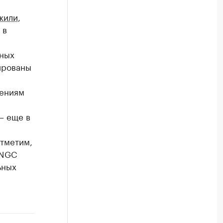
жили
,
 в
нных
ированы
дениям
– еще в
Отметим,
ONGC
ьных