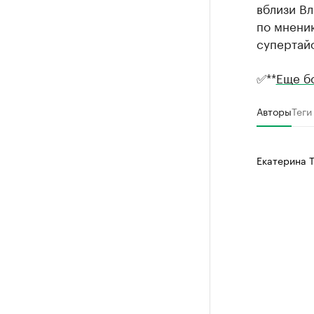
вблизи Вл
по мнени
супертайф
✅**
Еще б
Авторы
Теги
Екатерина 