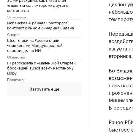
циклон уй
«главным коллектором» другого
континента
небольшо
Экономика
температу
Испанская «Гранада» расторгла
контракт с сыном Зинедина Зидана
Передышк
Спорт
воздейств
Школьники из России стали
чемпионами Международной
августа п
олимпиады по ИИ
вторника.
Общество
FT рассказала о «маленькой Спарте»,
бросившей вызов всему нефтяному
Во Владив
миру
возможен 
Политика
ночь на в
Загрузить еще
прояснен
Минимальн
В середин
Ранее РБ
быстрее 