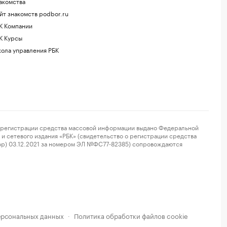
акомства
йт знакомств podbor.ru
К Компании
К Курсы
ола управления РБК
регистрации средства массовой информации выдано Федеральной
и сетевого издания «РБК» (свидетельство о регистрации средства
ор) 03.12.2021 за номером ЭЛ №ФС77-82385) сопровождаются
ерсональных данных
Политика обработки файлов cookie
·