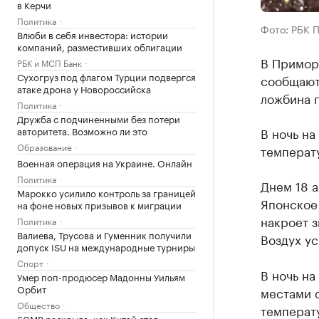
в Керчи
Политика
Фото: РБК 
Влюби в себя инвестора: истории
компаний, разместивших облигации
В Приморь
РБК и МСП Банк
Сухогруз под флагом Турции подвергся
сообщают
атаке дрона у Новороссийска
ложбина 
Политика
Дружба с подчиненными без потери
авторитета. Возможно ли это
В ночь на
Образование
температу
Военная операция на Украине. Онлайн
Политика
Днем 18 а
Марокко усилило контроль за границей
Японское 
на фоне новых призывов к миграции
накроет з
Политика
Валиева, Трусова и Гуменник получили
Воздух ус
допуск ISU на международные турниры
Спорт
В ночь на
Умер поп-продюсер Мадонны Уильям
Орбит
местами с
Общество
температу
SCMP раскрыла, как Китай стал