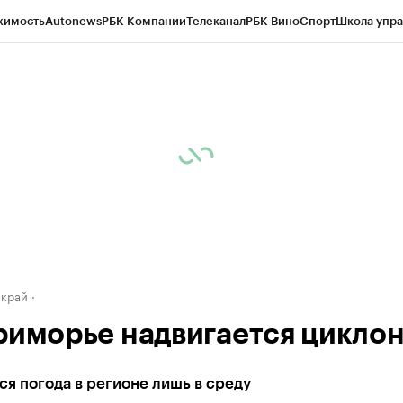
жимость
Autonews
РБК Компании
Телеканал
РБК Вино
Спорт
Школа упра
д
Стиль
Крипто
РБК Бизнес-среда
Дискуссионный клуб
Исследования
К
а контрагентов
Политика
Экономика
Бизнес
Технологии и медиа
Фина
 край
риморье надвигается цикло
я погода в регионе лишь в среду