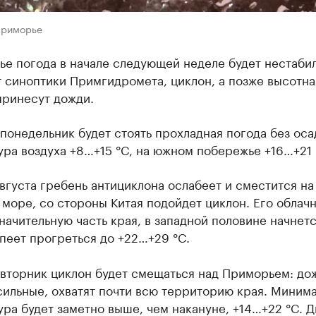
Приморье
е погода в начале следующей неделе будет нестабил
 синоптики Примгидромета, циклон, а позже высотна
принесут дожди.
 понедельник будет стоять прохладная погода без оса
ра воздуха +8…+15 °C, на южном побережье +16…+21 
вгуста гребень антициклона ослабеет и сместится на
море, со стороны Китая подойдет циклон. Его облач
начительную часть края, в западной половине начнетс
пеет прогреться до +22…+29 °C.
 вторник циклон будет смещаться над Приморьем: до
ильные, охватят почти всю территорию края. Миним
ра будет заметно выше, чем накануне, +14…+22 °C. 