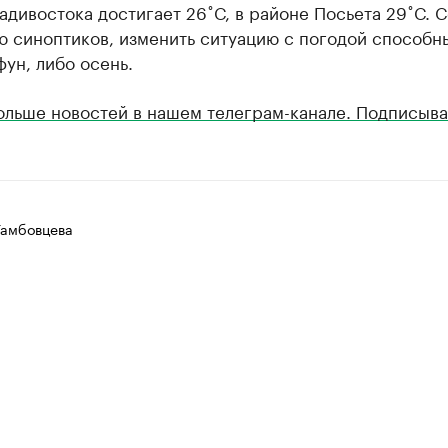
адивостока достигает 26˚С, в районе Посьета 29˚С. С
ю синоптиков, изменить ситуацию с погодой способн
ун, либо осень.
ольше новостей в нашем телеграм-канале. Подписыва
Тамбовцева