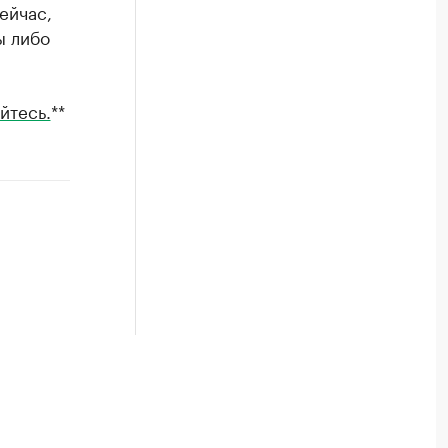
ейчас,
ы либо
йтесь.
**