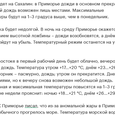
дет на Сахалин: в Приморье дожди в основном прекр
й дождь возможен лишь местами. Максимальные
ры будут на 1–3 градуса выше, чем в понедельник.
а будет недолгой. В ночь на среду Приморье окажет
ием высотной ложбины – дожди возобновятся, а днё
ойдут на убыль. Температурный режим останется на 
остоке в первый рабочий день будет облачно, вечер
дождь. Температура утром +17…+20 °C, днём +23…+26
торник – пасмурно, дождь; утром он прекратится. Дне
иями, но к вечеру снова возможен небольшой дождь.
ая и максимальная температуры повысятся на 1–3 гр
е недели прояснит: ночью +18…+21 °C, днём +26…+29
К Приморье
писал
, что из-за аномальной жары в Прим
обычного прогрелось море. Температура морской во