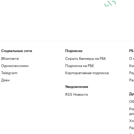
Социальные сети
Подписки
РБ
ВКонтакте
Скрыть баннеры на РБК
О 
Одноклассники
Подписка на РБК
Ко
Telegram
Корпоративная подписка
Ре
Дзен
Ра
Уведомления
RSS Новости
Др
Об
Ко
до
Хо
Ре