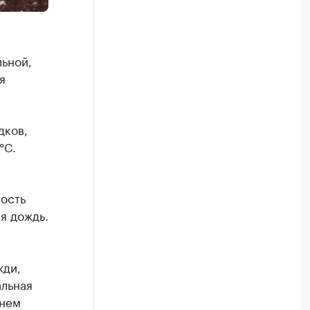
ьной,
я
дков,
°C.
ность
я дождь.
жди,
альная
Днем