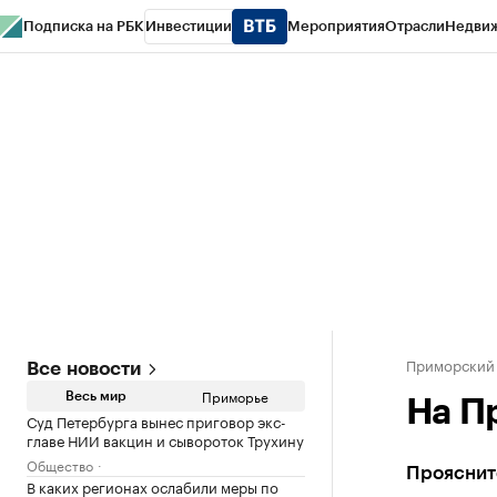
Подписка на РБК
Инвестиции
Мероприятия
Отрасли
Недви
РБК Курсы
РБК Life
Тренды
Визионеры
Национальные проекты
Горо
Газета
Спецпроекты СПб
Конференции СПб
Спецпроекты
Проверк
Приморский
Все новости
Приморье
Весь мир
На П
Суд Петербурга вынес приговор экс-
главе НИИ вакцин и сывороток Трухину
Общество
Прояснитс
В каких регионах ослабили меры по