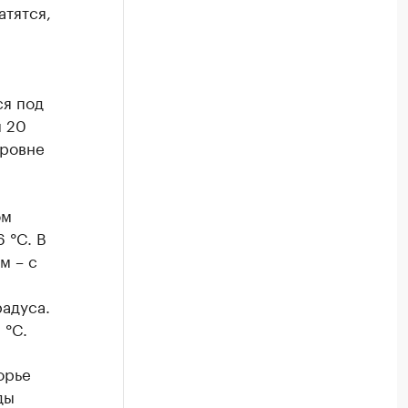
атятся,
ся под
м 20
уровне
ом
 °C. В
м – с
адуса.
 °C.
орье
ды