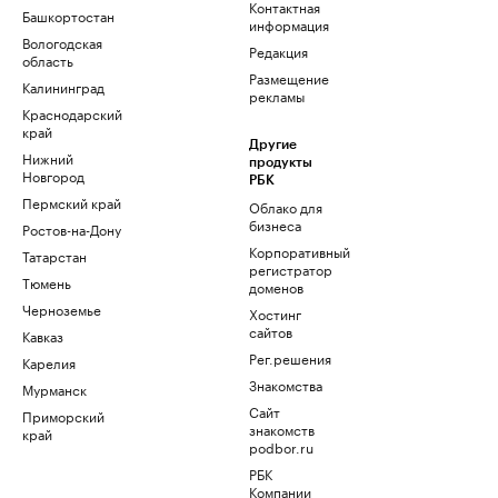
Контактная
Башкортостан
информация
Вологодская
Редакция
область
Размещение
Калининград
рекламы
Краснодарский
край
Другие
Нижний
продукты
Новгород
РБК
Пермский край
Облако для
бизнеса
Ростов-на-Дону
Корпоративный
Татарстан
регистратор
Тюмень
доменов
Черноземье
Хостинг
сайтов
Кавказ
Рег.решения
Карелия
Знакомства
Мурманск
Сайт
Приморский
знакомств
край
podbor.ru
РБК
Компании