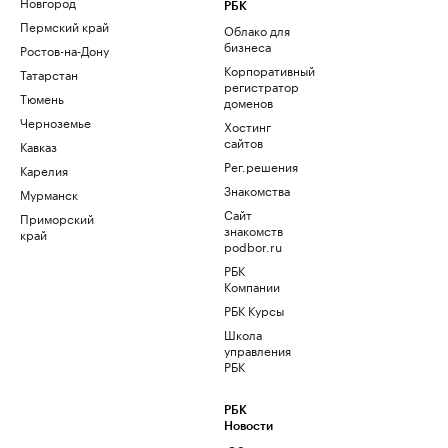
Новгород
РБК
Пермский край
Облако для
бизнеса
Ростов-на-Дону
Корпоративный
Татарстан
регистратор
Тюмень
доменов
Черноземье
Хостинг
сайтов
Кавказ
Рег.решения
Карелия
Знакомства
Мурманск
Сайт
Приморский
знакомств
край
podbor.ru
РБК
Компании
РБК Курсы
Школа
управления
РБК
РБК
Новости