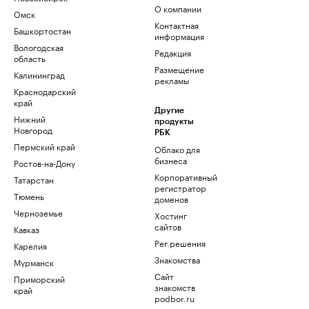
О компании
Омск
Контактная
Башкортостан
информация
Вологодская
Редакция
область
Размещение
Калининград
рекламы
Краснодарский
край
Другие
Нижний
продукты
Новгород
РБК
Пермский край
Облако для
бизнеса
Ростов-на-Дону
Корпоративный
Татарстан
регистратор
Тюмень
доменов
Черноземье
Хостинг
сайтов
Кавказ
Рег.решения
Карелия
Знакомства
Мурманск
Сайт
Приморский
знакомств
край
podbor.ru