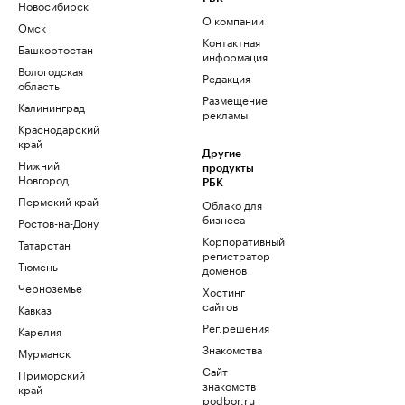
Новосибирск
О компании
Омск
Контактная
Башкортостан
информация
Вологодская
Редакция
область
Размещение
Калининград
рекламы
Краснодарский
край
Другие
Нижний
продукты
Новгород
РБК
Пермский край
Облако для
бизнеса
Ростов-на-Дону
Корпоративный
Татарстан
регистратор
Тюмень
доменов
Черноземье
Хостинг
сайтов
Кавказ
Рег.решения
Карелия
Знакомства
Мурманск
Сайт
Приморский
знакомств
край
podbor.ru