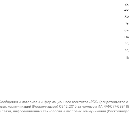
Ко
до
Хо
Ре
Зн
Са
РБ
РБ
Шк
ения и материалы информационного агентства «РБК» (свидетельство о 
овых коммуникаций (Роскомнадзор) 09.12.2015 за номером ИА №ФС77-63848) 
 связи, информационных технологий и массовых коммуникаций (Роскомнадз