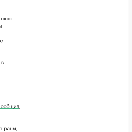
етнюю
м
не
 в
сообщил
,
е раны,