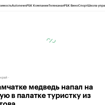
жимость
Autonews
РБК Компании
Телеканал
РБК Вино
Спорт
Школа упра
д
Стиль
Крипто
РБК Бизнес-среда
Дискуссионный клуб
Исследования
К
а контрагентов
Политика
Экономика
Бизнес
Технологии и медиа
Фина
 край
амчатке медведь напал на
ую в палатке туристку из
това