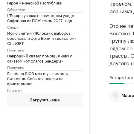
перелом.
Героя Чеченской Республики
Общество
реанимац
L'Equipe узнала о возможном уходе
Сафонова из ПСЖ летом 2027 года
Это не пе
Спорт
Востоке.
Иск о снятии «Яблока» с выборов
обосновали фото Бони и «вокзалом»
группу л
ChatGPT
рядом со 
Политика
трассы. О
Навроцкий связал помощь Киеву с
отказом «от флагов Бандеры»
другого 
Политика
Взлом на $100 млн и уязвимость
Авторы
Теги
биткоина. События недели на
крипторынке
Крипто
Марга
Загрузить еще