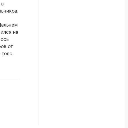
 в
ьников.
Дальнем
ился на
лось
ров от
 тело