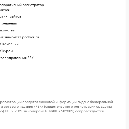
рпоративный регистратор
менов
стинг сайтов
г.решения
акомства
йт знакомств podbor.ru
К Компании
К Курсы
ола управления РБК
регистрации средства массовой информации выдано Федеральной
и сетевого издания «РБК» (свидетельство о регистрации средства
ор) 03.12.2021 за номером ЭЛ №ФС77-82385) сопровождаются