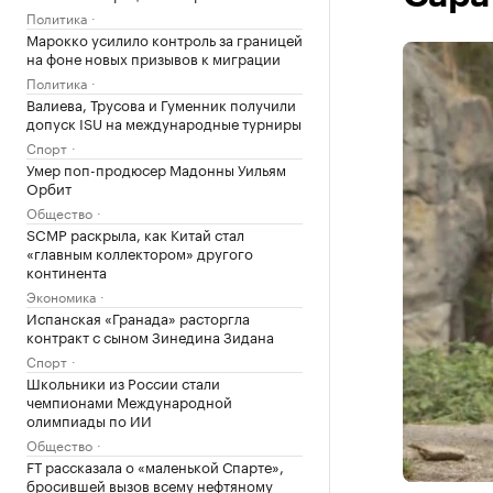
Политика
Марокко усилило контроль за границей
на фоне новых призывов к миграции
Политика
Валиева, Трусова и Гуменник получили
допуск ISU на международные турниры
Спорт
Умер поп-продюсер Мадонны Уильям
Орбит
Общество
SCMP раскрыла, как Китай стал
«главным коллектором» другого
континента
Экономика
Испанская «Гранада» расторгла
контракт с сыном Зинедина Зидана
Спорт
Школьники из России стали
чемпионами Международной
олимпиады по ИИ
Общество
FT рассказала о «маленькой Спарте»,
бросившей вызов всему нефтяному