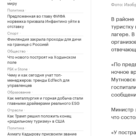
миру
Фото: Изобр
Политика
Предложенная во главу ФИФА
В районе
норвежка призвала Инфантино уйти в
туристку 
отставку
лагере. 
Спорт
Финляндия закрыла проходы для дичи
организов
на границе с Россией
отвечающ
Общество
Что нового построят на Ходынском
поле
«По пред
РБК и Stone
ночное вр
Чему и как сегодня учат топ-
Мутновск
менеджеров: тренды EdTech для
управленцев
госпитал
Образование
сообщени
Как металлургия и горная добыча стали
главными драйверами реального ESG
Министр 
Отрасли
что состо
Как Трамп решил положить конец
«родильному туризму» в США
Политика
«У постр
Ахмату Кадырову присвоили звание