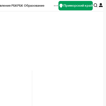
Приморский край
вления РБК
РБК Образование
редитные рейтинги
Франшизы
нсы
Рынок наличной валюты