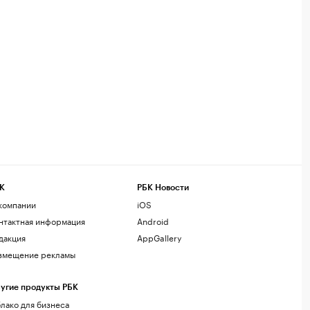
К
РБК Новости
компании
iOS
нтактная информация
Android
дакция
AppGallery
змещение рекламы
угие продукты РБК
лако для бизнеса