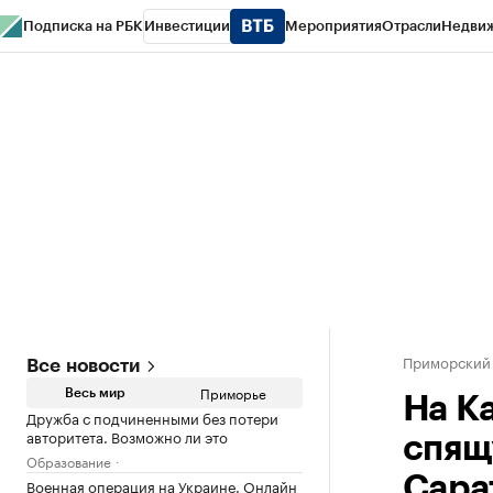
Подписка на РБК
Инвестиции
Мероприятия
Отрасли
Недви
РБК Курсы
РБК Life
Тренды
Визионеры
Национальные проекты
Горо
Газета
Спецпроекты СПб
Конференции СПб
Спецпроекты
Проверк
Приморский
Все новости
Приморье
Весь мир
На К
Дружба с подчиненными без потери
авторитета. Возможно ли это
спящ
Образование
Сара
Военная операция на Украине. Онлайн