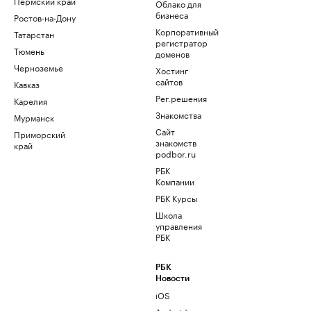
Пермский край
Облако для
бизнеса
Ростов-на-Дону
Корпоративный
Татарстан
регистратор
Тюмень
доменов
Черноземье
Хостинг
сайтов
Кавказ
Рег.решения
Карелия
Знакомства
Мурманск
Сайт
Приморский
знакомств
край
podbor.ru
РБК
Компании
РБК Курсы
Школа
управления
РБК
РБК
Новости
iOS