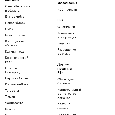
Уведомления
Санкт-Петербург
RSS Новости
и область
Екатеринбург
РБК
Новосибирск
О компании
Омск
Контактная
Башкортостан
информация
Вологодская
Редакция
область
Размещение
Калининград
рекламы
Краснодарский
край
Другие
Нижний
продукты
Новгород
РБК
Пермский край
Облако для
бизнеса
Ростов-на-Дону
Корпоративный
Татарстан
регистратор
Тюмень
доменов
Черноземье
Хостинг
сайтов
Кавказ
Рег.решения
Карелия