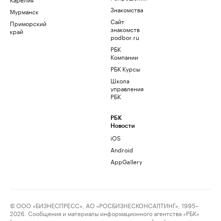
Знакомства
Мурманск
Сайт
Приморский
знакомств
край
podbor.ru
РБК
Компании
РБК Курсы
Школа
управления
РБК
РБК
Новости
iOS
Android
AppGallery
© ООО «БИЗНЕСПРЕСС», АО «РОСБИЗНЕСКОНСАЛТИНГ», 1995–
2026. Сообщения и материалы информационного агентства «РБК»
(свидетельство о регистрации средства массовой информации