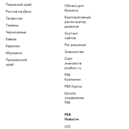
Пермский край
Облако для
бизнеса
Ростов-на-Дону
Корпоративный
Татарстан
регистратор
Тюмень
доменов
Черноземье
Хостинг
сайтов
Кавказ
Рег.решения
Карелия
Знакомства
Мурманск
Сайт
Приморский
знакомств
край
podbor.ru
РБК
Компании
РБК Курсы
Школа
управления
РБК
РБК
Новости
iOS