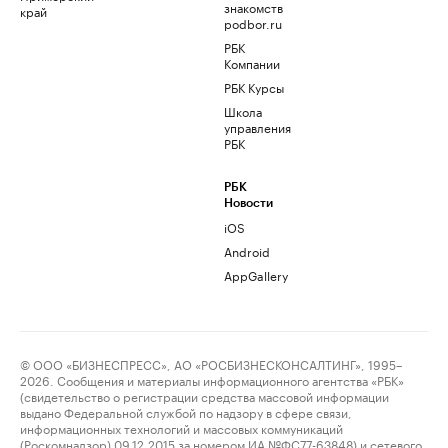
знакомств
край
podbor.ru
РБК
Компании
РБК Курсы
Школа
управления
РБК
РБК
Новости
iOS
Android
AppGallery
© ООО «БИЗНЕСПРЕСС», АО «РОСБИЗНЕСКОНСАЛТИНГ», 1995–
2026. Сообщения и материалы информационного агентства «РБК»
(свидетельство о регистрации средства массовой информации
выдано Федеральной службой по надзору в сфере связи,
информационных технологий и массовых коммуникаций
(Роскомнадзор) 09.12.2015 за номером ИА №ФС77-63848) и сетевого