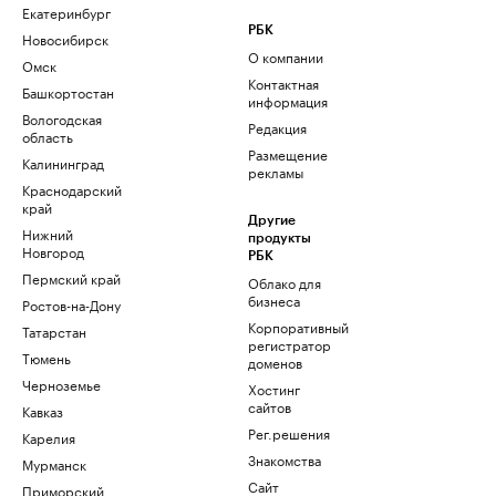
Екатеринбург
РБК
Новосибирск
О компании
Омск
Контактная
Башкортостан
информация
Вологодская
Редакция
область
Размещение
Калининград
рекламы
Краснодарский
край
Другие
Нижний
продукты
Новгород
РБК
Пермский край
Облако для
бизнеса
Ростов-на-Дону
Корпоративный
Татарстан
регистратор
Тюмень
доменов
Черноземье
Хостинг
сайтов
Кавказ
Рег.решения
Карелия
Знакомства
Мурманск
Сайт
Приморский